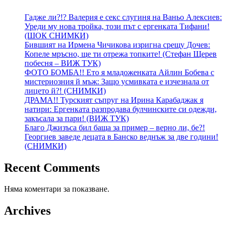
Гадже ли?!? Валерия е секс слугиня на Ваньо Алексиев:
Уреди му нова тройка, този път с ергенката Тифани!
(ШОК СНИМКИ)
Бившият на Ирмена Чичикова изригна срещу Дочев:
Копеле мръсно, ще ти отрежа топките! (Стефан Щерев
побесня – ВИЖ ТУК)
ФОТО БОМБА!! Ето я младоженката Айлин Бобева с
мистериозния й мъж: Защо усмивката е изчезнала от
лицето й?! (СНИМКИ)
ДРАМА!! Турският съпруг на Ирина Карабаджак я
натири: Ергенката разпродава булчинските си одежди,
закъсала за пари! (ВИЖ ТУК)
Благо Джизъса бил баща за пример – верно ли, бе?!
Георгиев заведе децата в Банско веднъж за две години!
(СНИМКИ)
Recent Comments
Няма коментари за показване.
Archives