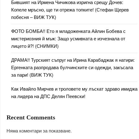
Бившият на Ирмена Чичикова изригна срещу Дочев:
Копеле мръсно, ще ти отрежа топките! (Стефан Щерев
побесня – ВИЖ ТУК)
ФОТО БОМБА!! Ето я младоженката Айлин Бобева с
мистериозния й мъж: Защо усмивката е изчезнала от
лицето й?! (СНИМКИ)
ДРАМА!! Турският съпруг на Ирина Карабаджак я натири:
Ергенката разпродава булчинските си одежди, закъсала
за пари! (ВИЖ ТУК)
Как Ивайло Мирчев и троловете му лъскат здраво имиджа
на лидера на ДПС Делян Пеевски!
Recent Comments
Няма коментари за показване.