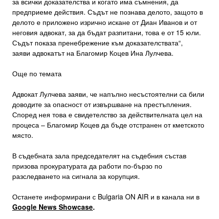
за всички доказателства и когато има съмнения, да
предприеме действия. Съдът не познава делото, защото в
делото е приложено изрично искане от Диан Иванов и от
неговия адвокат, за да бъдат разпитани, това е от 15 юли.
Съдът показа пренебрежение към доказателствата“,
заяви адвокатът на Благомир Коцев Ина Лулчева.
Още по темата
Адвокат Лулчева заяви, че напълно несъстоятелни са били
доводите за опасност от извършване на престъпления.
Според нея това е свидетелство за действителната цел на
процеса – Благомир Коцев да бъде отстранен от кметското
място.
В съдебната зала председателят на съдебния състав
призова прокуратурата да работи по-бързо по
разследването на сигнала за корупция.
Останете информирани с Bulgaria ON AIR и в канала ни в
Google News Showcase
.