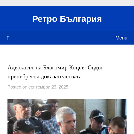
Skip
to
Ретро България
content
Menu
Адвокатът на Благомир Коцев: Съдът
пренебрегна доказателствата
Posted on септември 23, 2025