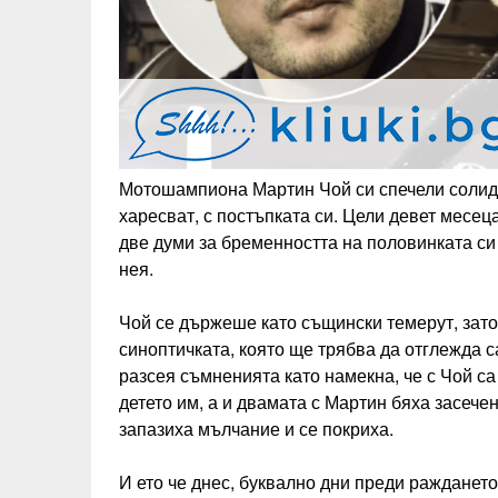
Мотошампиона Мартин Чой си спечели солиден
харесват, с постъпката си. Цели девет месеца
две думи за бременността на половинката си
нея.
Чой се държеше като същински темерут, зато
синоптичката, която ще трябва да отглежда 
разсея съмненията като намекна, че с Чой са
детето им, а и двамата с Мартин бяха засече
запазиха мълчание и се покриха.
И ето че днес, буквално дни преди раждането