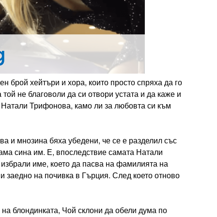
 брой хейтъри и хора, които просто спряха да го
 той не благоволи да си отвори устата и да каже и
 Натали Трифонова, камо ли за любовта си към
ва и мнозина бяха убедени, че се е разделил със
сама сина им. Е, впоследствие самата Натали
 избрали име, което да пасва на фамилията на
ни заедно на почивка в Гърция. След което отново
 на блондинката, Чой склони да обели дума по