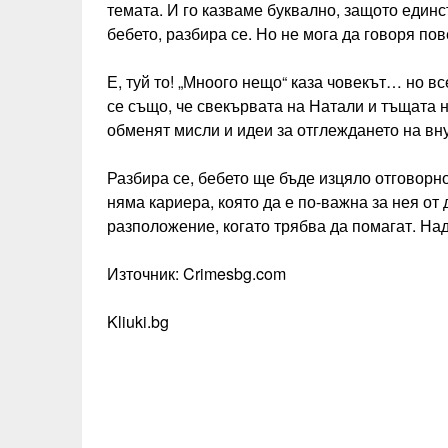
темата. И го казваме буквално, защото единс
бебето, разбира се. Но не мога да говоря пов
Е, туй то! „Мноого нещо“ каза човекът… но вс
се също, че свекървата на Натали и тъщата 
обменят мисли и идеи за отглеждането на вну
Разбира се, бебето ще бъде изцяло отговорно
няма кариера, която да е по-важна за нея от 
разположение, когато трябва да помагат. На
Източник: Crimesbg.com
Kliuki.bg