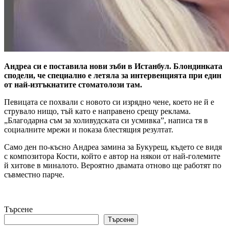
Андреа си е поставила нови зъби в Истанбул. Блондинката
сподели, че специално е летяла за интервенцията при един
от най-изтъкнатите стоматолози там.
Певицата се похвали с новото си изрядно чене, което не й е
струвало нищо, тъй като е направено срещу реклама.
„Благодарна съм за холивудската си усмивка”, написа тя в
социалните мрежи и показа блестящия резултат.
Само ден по-късно Андреа замина за Букурещ, където се видя
с композитора Кости, който е автор на някои от най-големите
й хитове в миналото. Вероятно двамата отново ще работят по
съвместно парче.
Търсене
Търсене