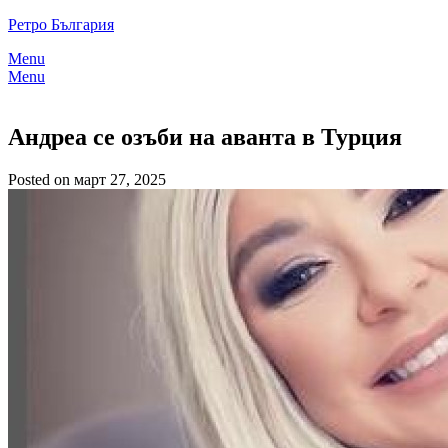
Skip
Ретро България
to
Menu
content
Menu
Андреа сe озъби на аванта в Турция
Posted on март 27, 2025