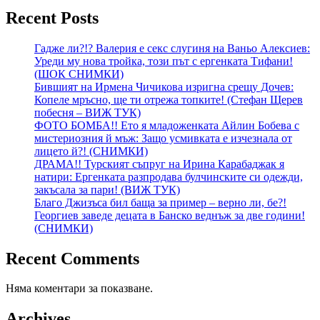
Recent Posts
Гадже ли?!? Валерия е секс слугиня на Ваньо Алексиев:
Уреди му нова тройка, този път с ергенката Тифани!
(ШОК СНИМКИ)
Бившият на Ирмена Чичикова изригна срещу Дочев:
Копеле мръсно, ще ти отрежа топките! (Стефан Щерев
побесня – ВИЖ ТУК)
ФОТО БОМБА!! Ето я младоженката Айлин Бобева с
мистериозния й мъж: Защо усмивката е изчезнала от
лицето й?! (СНИМКИ)
ДРАМА!! Турският съпруг на Ирина Карабаджак я
натири: Ергенката разпродава булчинските си одежди,
закъсала за пари! (ВИЖ ТУК)
Благо Джизъса бил баща за пример – верно ли, бе?!
Георгиев заведе децата в Банско веднъж за две години!
(СНИМКИ)
Recent Comments
Няма коментари за показване.
Archives