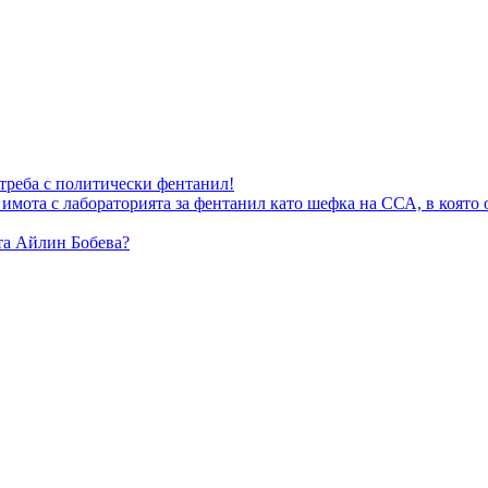
отреба с политически фентанил!
 имота с лабораторията за фентанил като шефка на ССА, в коя
а Айлин Бобева?