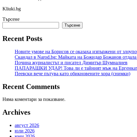
Kliuki.bg
Търсене
Търсене
Recent Posts
Новите умове на Борисов се оказаха изпържени от злоуп
Скандал в Narod.bg: Майката на Божидар Божанов отдала
Почина журналистът и писател Димитър Шумналиев
ПАПАРАШКИ УДАР! Това ли е тайният мъж на Ергенкат
Пеевски вече пътува като обикновените хора (снимки)
Recent Comments
Няма коментари за показване.
Archives
август 2026
юли 2026
юни 2026