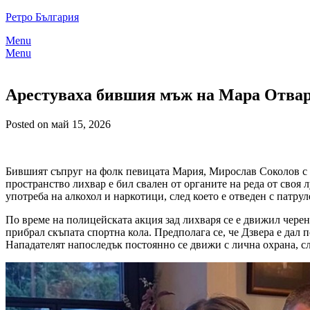
Skip
Ретро България
to
Menu
content
Menu
Арестуваха бившия мъж на Мара Отва
Posted on май 15, 2026
Бившият съпруг на фолк певицата Мария, Мирослав Соколов с п
пространство лихвар е бил свален от органите на реда от своя
употреба на алкохол и наркотици, след което е отведен с патр
По време на полицейската акция зад лихваря се е движил черен
прибрал скъпата спортна кола. Предполага се, че Дзвера е дал
Нападателят напоследък постоянно се движи с лична охрана, сл