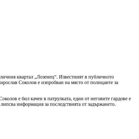
оличния квартал „Лозенец“. Известният в публичното
Мирослав Соколов е изпробван на място от полицаите за
колов е бил качен в патрулката, един от неговите гардове е
е липсва информация за последствията от задържането.