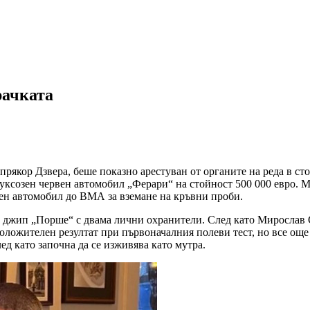
рачката
рякор Дзвера, беше показно арестуван от органите на реда в ст
 луксозен червен автомобил „Ферари“ на стойност 500 000 евро. 
улен автомобил до ВМА за вземане на кръвни проби.
 джип „Порше“ с двама лични охранители. След като Мирослав Со
 положителен резултат при първоначалния полеви тест, но все ощ
ед като започна да се изживява като мутра.