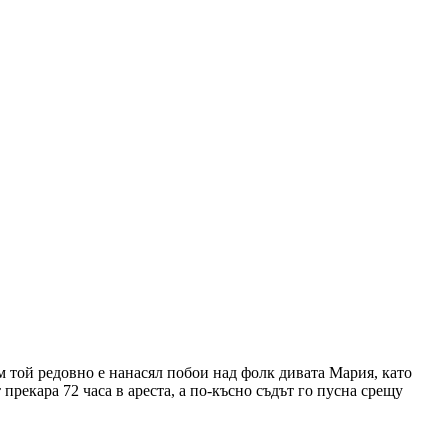
м той редовно е нанасял побои над фолк дивата Мария, като
прекара 72 часа в ареста, а по-късно съдът го пусна срещу