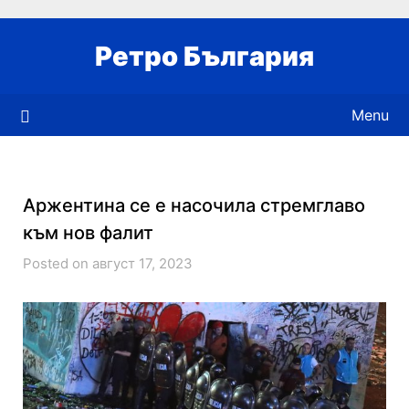
Skip
to
Ретро България
content
Menu
Аржентина се е насочила стремглаво
към нов фалит
Posted on август 17, 2023