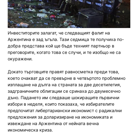
Инвеститорите залагат, че следващият фалит на
Аржентина е зад ъгъла. Тази седмица те получиха по-
добра представа кой ще бъде техният партньор в
преговорите, когато това се случи, и те изобщо не са
окуражени.
Докато търговците правят равносметка преди това,
което очакват да се превърне в четвъртото проблемно
изплащане на дълга на страната за две десетилетия,
задграничните облигации се сринаха до двумесечно
дъно. Падането им следваше шокиращите първични
избори в неделя, които показаха, че избирателите
предпочитат либертариански икономист с радикални
предложения за доларизиране на икономиката и
извеждане на Аржентина от нейната вечна
икономическа криза.