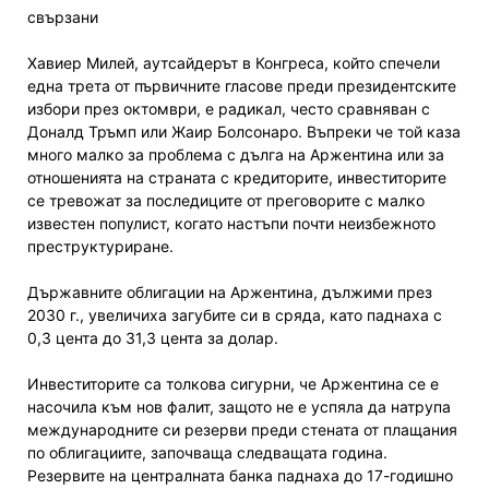
свързани
Хавиер Милей, аутсайдерът в Конгреса, който спечели
една трета от първичните гласове преди президентските
избори през октомври, е радикал, често сравняван с
Доналд Тръмп или Жаир Болсонаро. Въпреки че той каза
много малко за проблема с дълга на Аржентина или за
отношенията на страната с кредиторите, инвеститорите
се тревожат за последиците от преговорите с малко
известен популист, когато настъпи почти неизбежното
преструктуриране.
Държавните облигации на Аржентина, дължими през
2030 г., увеличиха загубите си в сряда, като паднаха с
0,3 цента до 31,3 цента за долар.
Инвеститорите са толкова сигурни, че Аржентина се е
насочила към нов фалит, защото не е успяла да натрупа
международните си резерви преди стената от плащания
по облигациите, започваща следващата година.
Резервите на централната банка паднаха до 17-годишно