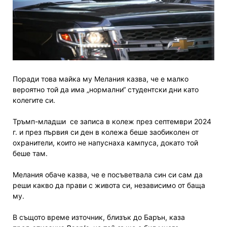
Поради това майка му Мелания казва, че е малко
вероятно той да има „нормални“ студентски дни като
колегите си.
Тръмп-младши се записа в колеж през септември 2024
г. и през първия си ден в колежа беше заобиколен от
охранители, които не напуснаха кампуса, докато той
беше там.
Мелания обаче казва, че е посъветвала син си сам да
реши какво да прави с живота си, независимо от баща
му.
В същото време източник, близък до Барън, каза