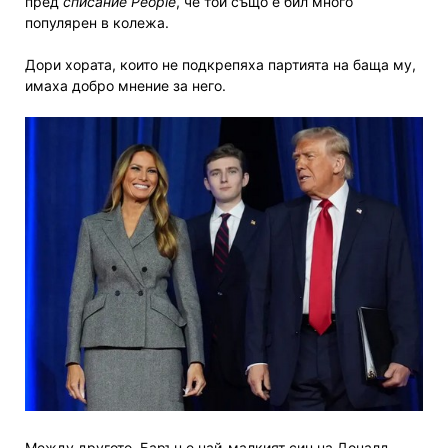
пред
списание People
, че той също е бил много
популярен в колежа.
Дори хората, които не подкрепяха партията на баща му,
имаха добро мнение за него.
Между другото, Барън е най-малкият син на Доналд