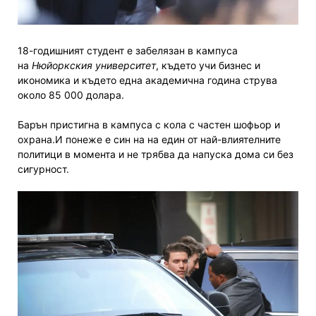
18-годишният студент е забелязан в кампуса
на
Нюйоркския университет
, където учи бизнес и
икономика
и където една академична година струва
около 85 000 долара.
Барън пристигна в кампуса с кола с частен шофьор и
охрана.
И понеже е син на на един от най-влиятелните
политици в момента и не трябва да напуска дома си без
сигурност.