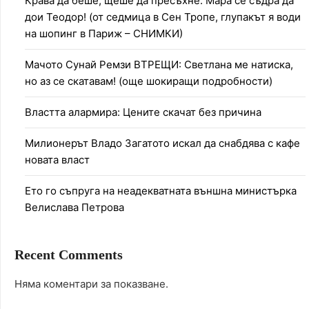
Крава да беше, щеше да пресъхне: Мара се съдра да
дои Теодор! (от седмица в Сен Тропе, глупакът я води
на шопинг в Париж – СНИМКИ)
Мачото Сунай Ремзи ВТРЕЩИ: Светлана ме натиска,
но аз се скатавам! (още шокиращи подробности)
Властта алармира: Цените скачат без причина
Милионерът Владо Загатото искал да снабдява с кафе
новата власт
Ето го съпруга на неадекватната външна министърка
Велислава Петрова
Recent Comments
Няма коментари за показване.