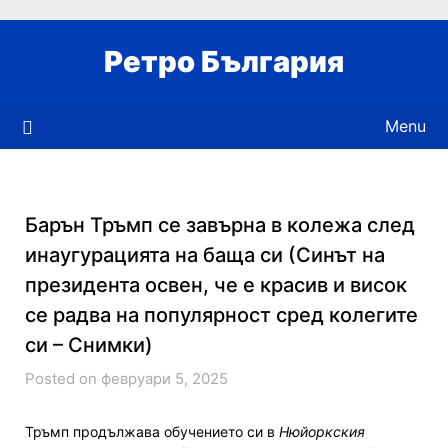
Skip
to
Ретро България
content
Menu
Барън Тръмп се завърна в колежа след
инаугурацията на баща си (Синът на
президента освен, че е красив и висок
се радва на популярност сред колегите
си – Снимки)
Posted on февруари 5, 2025
Тръмп продължава обучението си в
Нюйоркския