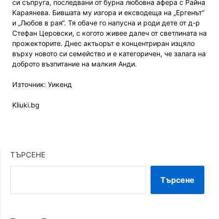
си съпруга, последвани от бурна любовна афера с Райна
Караянева. Бившата му изгора и ексводеща на „Ергенът“
и „Любов в рая“. Тя обаче го напусна и роди дете от д-р
Стефан Церовски, с когото живее далеч от светлината на
прожекторите. Днес актьорът е концентриран изцяло
върху новото си семейство и е категоричен, че залага на
доброто възпитание на малкия Анди.
Източник: Уикенд
Kliuki.bg
ТЪРСЕНЕ
Търсене