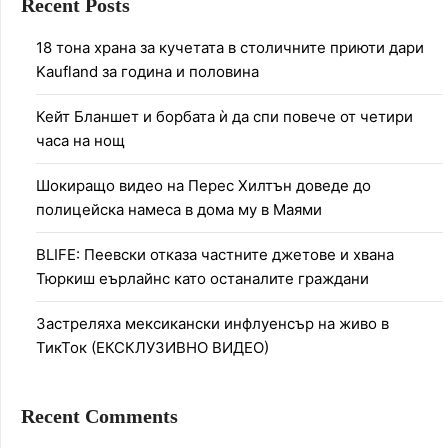
Recent Posts
18 тона храна за кучетата в столичните приюти дари
Kaufland за година и половина
Кейт Бланшет и борбата ѝ да спи повече от четири
часа на нощ
Шокиращо видео на Перес Хилтън доведе до
полицейска намеса в дома му в Маями
BLIFE: Пеевски отказа частните джетове и хвана
Тюркиш еърлайнс като останалите граждани
Застреляха мексикански инфлуенсър на живо в
ТикТок (ЕКСКЛУЗИВНО ВИДЕО)
Recent Comments