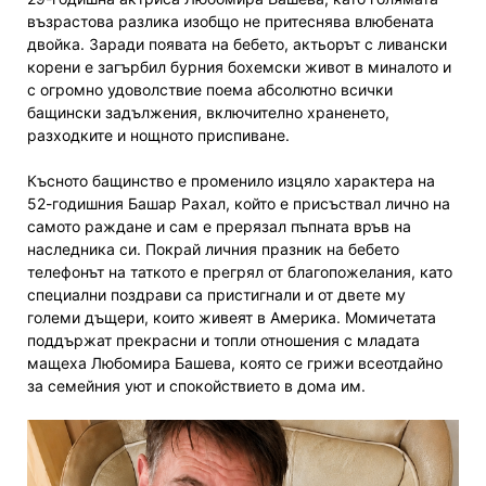
възрастова разлика изобщо не притеснява влюбената
двойка. Заради появата на бебето, актьорът с ливански
корени е загърбил бурния бохемски живот в миналото и
с огромно удоволствие поема абсолютно всички
бащински задължения, включително храненето,
разходките и нощното приспиване.
Късното бащинство е променило изцяло характера на
52-годишния Башар Рахал, който е присъствал лично на
самото раждане и сам е прерязал пъпната връв на
наследника си. Покрай личния празник на бебето
телефонът на таткото е прегрял от благопожелания, като
специални поздрави са пристигнали и от двете му
големи дъщери, които живеят в Америка. Момичетата
поддържат прекрасни и топли отношения с младата
мащеха Любомира Башева, която се грижи всеотдайно
за семейния уют и спокойствието в дома им.