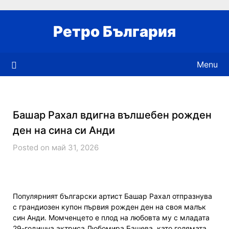
Skip
to
Ретро България
content
Menu
Башар Рахал вдигна вълшебен рожден
ден на сина си Анди
Posted on май 31, 2026
Популярният български артист Башар Рахал отпразнува
с грандиозен купон първия рожден ден на своя малък
син Анди. Момченцето е плод на любовта му с младата
29-годишна актриса Любомира Башева, като голямата