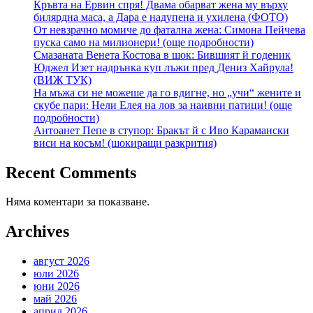
Кръвта на Ервин спря! Двама обарват жена му върху
билярдна маса, а Дара е надупена и ухилена (ФОТО)
От невзрачно момиче до фатална жена: Симона Пейчева
пуска само на милионери! (още подробности)
Смазаната Венета Костова в шок: Бившият й годеник
Юджел Изет надрънка куп лъжи пред Дениз Хайрула!
(ВИЖ ТУК)
На мъжа си не можеше да го вдигне, но „учи“ жените и
скубе пари: Нели Елея на лов за наивни патици! (още
подробности)
Антоанет Пепе в ступор: Бракът й с Иво Карамански
виси на косъм! (шокиращи разкрития)
Recent Comments
Няма коментари за показване.
Archives
август 2026
юли 2026
юни 2026
май 2026
април 2026