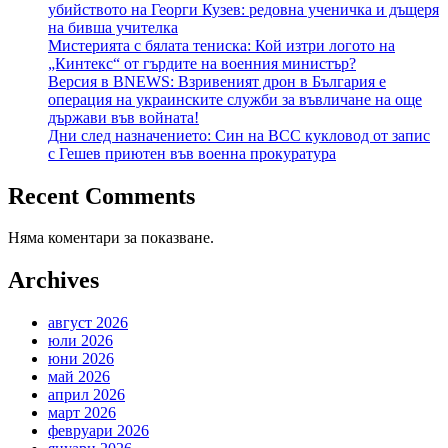
убийството на Георги Кузев: редовна ученичка и дъщеря
на бивша учителка
Мистерията с бялата тениска: Кой изтри логото на
„Кинтекс“ от гърдите на военния министър?
Версия в BNEWS: Взривеният дрон в България е
операция на украинските служби за въвличане на още
държави във войната!
Дни след назначението: Син на ВСС кукловод от запис
с Гешев приютен във военна прокуратура
Recent Comments
Няма коментари за показване.
Archives
август 2026
юли 2026
юни 2026
май 2026
април 2026
март 2026
февруари 2026