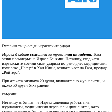
Гутериш също осъди израелските удари.
Израел дълбоко съжалява за трагичния инцидент.
Това
заяви премиерът на Израел Бенямин Нетаняху, след като
израелските военни сили удариха по-рано днес медицинския
комплекс „Насър“ в Хан Юнис, южната част на Газа, предаде
„Ройтерс“.
При атаката загинаха 20 души, включително журналисти, и
около 50 други бяха ранени.
свързани
Нетаняху отбеляза, че Израел „оценява работата на
журналисти, медицинския персонал и цивилните“, като
същевременно отбеляза, че военните власти провеждат пълно