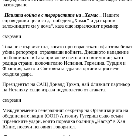
разследване.
„
Нашата война е с терористите на „Хамас
„. Нашите
справедливи цели са да победим „Хамас“ и да върнем
заложниците си у дома“, каза още израелският премиер.
свързани
Това не е първият път, когато при израелската офанзива биват
убива репортери, отразяващи войната. Днешното нападение
по болницата в Газа привлече световното внимание, като
редица страни, включително Испания, Германия, Турция и
Франция, както и Световната здравна организация вече
осъдиха удара.
Президентът на САЩ Доналд Тръмп, най-близкият партньор
на Нетаняху, също изрази недоволство от атаката.
свързани
Междувременно генералният секретар на Организацията на
обединените нации (ООН) Антониу Гутериш също осъди
израелските удари, които поразиха болница „Насър“ в Хан
Юнис, посочи неговият говорител.