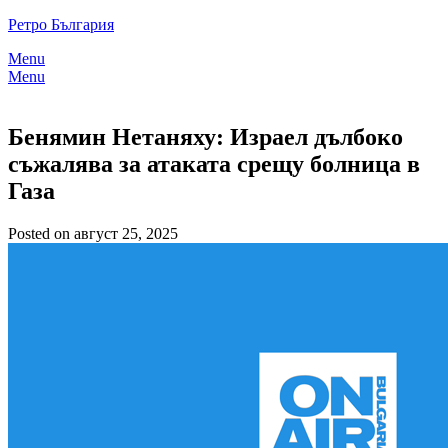
Skip
Ретро България
to
Menu
content
Menu
Бенямин Нетаняху: Израел дълбоко
съжалява за атаката срещу болница в
Газа
Posted on август 25, 2025