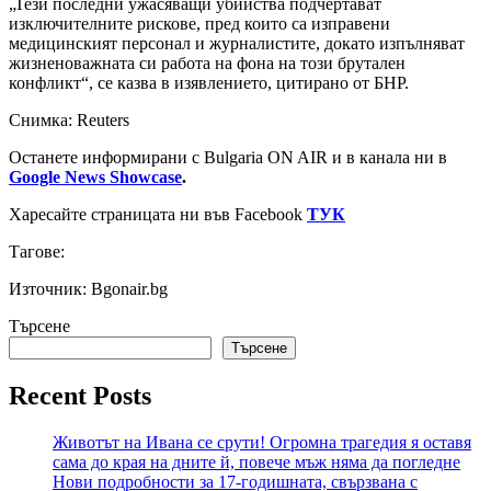
„Тези последни ужасяващи убийства подчертават
изключителните рискове, пред които са изправени
медицинският персонал и журналистите, докато изпълняват
жизненоважната си работа на фона на този брутален
конфликт“, се казва в изявлението, цитирано от БНР.
Снимка: Reuters
Останете информирани с Bulgaria ON AIR и в канала ни в
Google News Showcase
.
Харесайте страницата ни във Facebook
ТУК
Тагове:
Източник: Bgonair.bg
Търсене
Търсене
Recent Posts
Животът на Ивана се срути! Огромна трагедия я оставя
сама до края на дните й, повече мъж няма да погледне
Нови подробности за 17-годишната, свързвана с