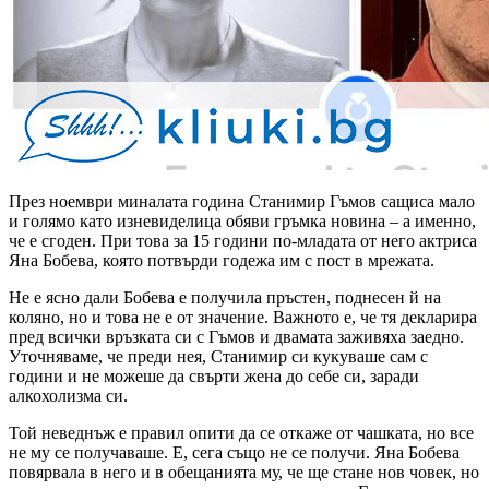
През ноември миналата година Станимир Гъмов сащиса мало
и голямо като изневиделица обяви гръмка новина – а именно,
че е сгоден. При това за 15 години по-младата от него актриса
Яна Бобева, която потвърди годежа им с пост в мрежата.
Не е ясно дали Бобева е получила пръстен, поднесен й на
коляно, но и това не е от значение. Важното е, че тя декларира
пред всички връзката си с Гъмов и двамата заживяха заедно.
Уточняваме, че преди нея, Станимир си кукуваше сам с
години и не можеше да свърти жена до себе си, заради
алкохолизма си.
Той неведнъж е правил опити да се откаже от чашката, но все
не му се получаваше. Е, сега също не се получи. Яна Бобева
повярвала в него и в обещанията му, че ще стане нов човек, но