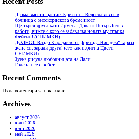
Recent Posts
Драма вместо щастие: Кристина Верославова е в
болница с високорискова бременност
Ще търси друга като Ирмена: Докато Петър Дочев
работи, вижте с кого се забавлява новата му тръпка
Фейгин! (СНИМКИ)
ДОЛНО!! Владо Караджов от „Бригада Нов дом“ заряза
жена си, заради друга! (ето как изригна Цвети +
СНИМКИ)
Зуека рисува любовницата на Дали
Галена пее с робот
Recent Comments
Няма коментари за показване.
Archives
август 2026
юли 2026
юни 2026
май 2026