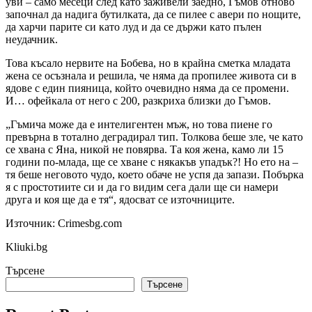
уви – само месеци след като заживели заедно, Гъмов отново
започнал да надига бутилката, да се пилее с авери по нощите,
да харчи парите си като луд и да се държи като пълен
неудачник.
Това късало нервите на Бобева, но в крайна сметка младата
жена се осъзнала и решила, че няма да пропилее живота си в
ядове с един пияница, който очевидно няма да се промени.
И… офейкала от него с 200, разкриха близки до Гъмов.
„Гъмича може да е интелигентен мъж, но това пиене го
превърна в тотално деградирал тип. Толкова беше зле, че като
се хвана с Яна, никой не повярва. Та коя жена, камо ли 15
години по-млада, ще се хване с някакъв упадък?! Но ето на –
тя беше неговото чудо, което обаче не успя да запази. Побърка
я с простотиите си и да го видим сега дали ще си намери
друга и коя ще да е тя“, ядосват се източниците.
Източник: Crimesbg.com
Kliuki.bg
Търсене
Търсене