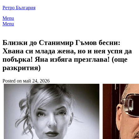
Skip
Ретро България
to
Menu
content
Menu
Близки до Станимир Гъмов бесни:
Хвана си млада жена, но и нея успя да
побърка! Яна избяга презглава! (още
разкрития)
Posted on май 24, 2026