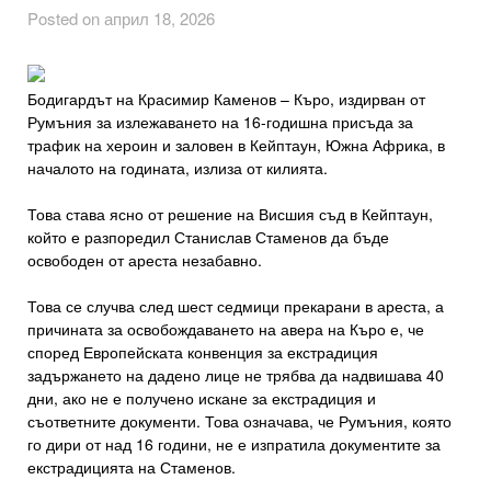
Posted on април 18, 2026
Бодигардът на Красимир Каменов – Къро, издирван от
Румъния за излежаването на 16-годишна присъда за
трафик на хероин и заловен в Кейптаун, Южна Африка, в
началото на годината, излиза от килията.
Това става ясно от решение на Висшия съд в Кейптаун,
който е разпоредил Станислав Стаменов да бъде
освободен от ареста незабавно.
Това се случва след шест седмици прекарани в ареста, а
причината за освобождаването на авера на Къро е, че
според Европейската конвенция за екстрадиция
задържането на дадено лице не трябва да надвишава 40
дни, ако не е получено искане за екстрадиция и
съответните документи. Това означава, че Румъния, която
го дири от над 16 години, не е изпратила документите за
екстрадицията на Стаменов.