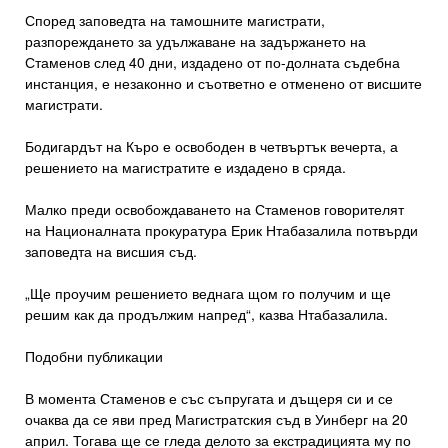
Според заповедта на тамошните магистрати,
разпореждането за удължаване на задържането на
Стаменов след 40 дни, издадено от по-долната съдебна
инстанция, е незаконно и съответно е отменено от висшите
магистрати.
Бодигардът на Къро е освободен в четвъртък вечерта, а
решението на магистратите е издадено в сряда.
Малко преди освобождаването на Стаменов говорителят
на Националната прокуратура Ерик Нтабазалила потвърди
заповедта на висшия съд.
„Ще проучим решението веднага щом го получим и ще
решим как да продължим напред“, казва Нтабазалила.
Подобни публикации
В момента Стаменов е със съпругата и дъщеря си и се
очаква да се яви пред Магистратския съд в Уинберг на 20
април. Тогава ще се гледа делото за екстрадицията му по