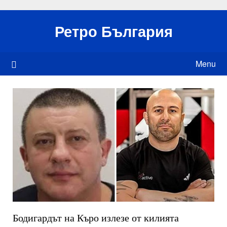
Skip
to
Ретро България
content
Menu
Бодигардът на Къро излезе от килията