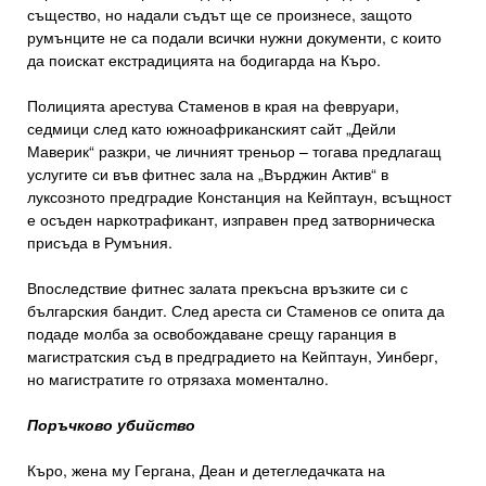
същество, но надали съдът ще се произнесе, защото
румънците не са подали всички нужни документи, с които
да поискат екстрадицията на бодигарда на Къро.
Полицията арестува Стаменов в края на февруари,
седмици след като южноафриканският сайт „Дейли
Маверик“ разкри, че личният треньор – тогава предлагащ
услугите си във фитнес зала на „Върджин Актив“ в
луксозното предградие Констанция на Кейптаун, всъщност
е осъден наркотрафикант, изправен пред затворническа
присъда в Румъния.
Впоследствие фитнес залата прекъсна връзките си с
българския бандит. След ареста си Стаменов се опита да
подаде молба за освобождаване срещу гаранция в
магистратския съд в предградието на Кейптаун, Уинберг,
но магистратите го отрязаха моментално.
Поръчково убийство
Къро, жена му Гергана, Деан и детегледачката на