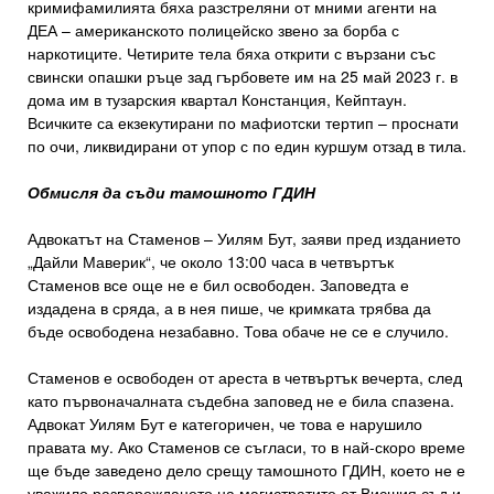
кримифамилията бяха разстреляни от мними агенти на
ДЕА – американското полицейско звено за борба с
наркотиците. Четирите тела бяха открити с вързани със
свински опашки ръце зад гърбовете им на 25 май 2023 г. в
дома им в тузарския квартал Констанция, Кейптаун.
Всичките са екзекутирани по мафиотски тертип – проснати
по очи, ликвидирани от упор с по един куршум отзад в тила.
Обмисля да съди тамошното ГДИН
Адвокатът на Стаменов – Уилям Бут, заяви пред изданието
„Дайли Маверик“, че около 13:00 часа в четвъртък
Стаменов все още не е бил освободен. Заповедта е
издадена в сряда, а в нея пише, че кримката трябва да
бъде освободена незабавно. Това обаче не се е случило.
Стаменов е освободен от ареста в четвъртък вечерта, след
като първоначалната съдебна заповед не е била спазена.
Адвокат Уилям Бут е категоричен, че това е нарушило
правата му. Ако Стаменов се съгласи, то в най-скоро време
ще бъде заведено дело срещу тамошното ГДИН, което не е
уважило разпореждането на магистратите от Висшия съд и