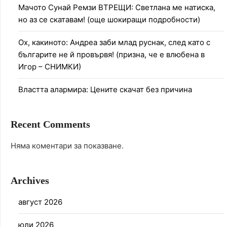
Мачото Сунай Ремзи ВТРЕЩИ: Светлана ме натиска,
но аз се скатавам! (още шокиращи подробности)
Ох, какиното: Андреа заби млад руснак, след като с
българите не й провървя! (призна, че е влюбена в
Игор – СНИМКИ)
Властта алармира: Цените скачат без причина
Recent Comments
Няма коментари за показване.
Archives
август 2026
юли 2026