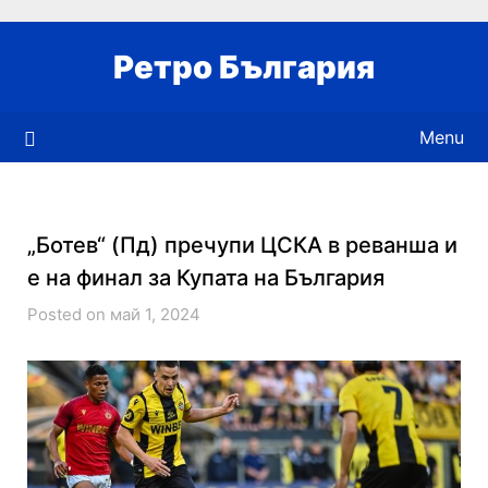
Skip
to
Ретро България
content
Menu
„Ботев“ (Пд) пречупи ЦСКА в реванша и
е на финал за Купата на България
Posted on май 1, 2024