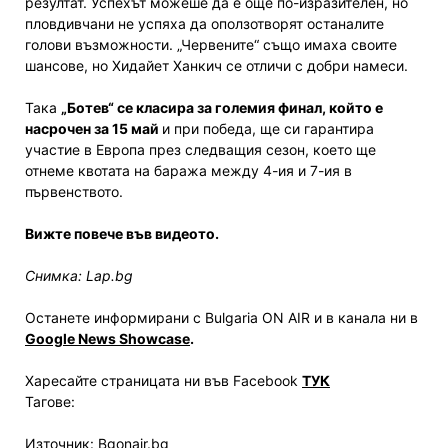
резултат. Успехът можеше да е още по-изразителен, но
пловдивчани не успяха да оползотворят останалите
голови възможности. „Червените“ също имаха своите
шансове, но Хидайет Ханкич се отличи с добри намеси.
Така
„Ботев“ се класира за големия финал, който е
насрочен за 15 май
и при победа, ще си гарантира
участие в Европа през следващия сезон, което ще
отнеме квотата на баража между 4-ия и 7-ия в
първенството.
Вижте повече във видеото.
Снимка: Lap.bg
Останете информирани с Bulgaria ON AIR и в канала ни в
Google News Showcase
.
Харесайте страницата ни във Facebook
ТУК
Тагове:
Източник: Bgonair.bg