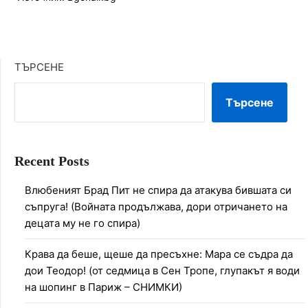
ТЪРСЕНЕ
Търсене
Recent Posts
Влюбеният Брад Пит не спира да атакува бившата си
съпруга! (Войната продължава, дори отричането на
децата му не го спира)
Крава да беше, щеше да пресъхне: Мара се съдра да
дои Теодор! (от седмица в Сен Тропе, глупакът я води
на шопинг в Париж – СНИМКИ)