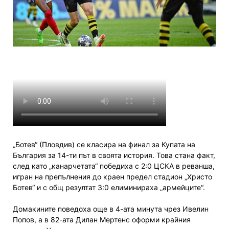
„Ботев“ (Пловдив) се класира на финал за Купата на
България за 14-ти път в своята история. Това стана факт,
след като „канарчетата“ победиха с 2:0 ЦСКА в реванша,
игран на препълнения до краен предел стадион „Христо
Ботев“ и с общ резултат 3:0 елиминираха „армейците“.
Домакините поведоха още в 4-ата минута чрез Ивелин
Попов, а в 82-ата Дилан Мертенс оформи крайния