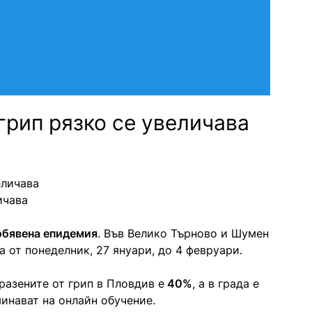
 грип рязко се увеличава
ичава
 обявена епидемия
. Във Велико Търново и Шумен
 от понеделник, 27 януари, до 4 февруари.
разените от грип в Пловдив е
40%
, а в града е
инават на онлайн обучение.