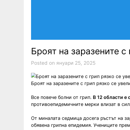
Броят на заразените с
Posted on януари 25, 2025
Броят на заразените с грип рязко се увел
Все повече болни от грип.
В 12 области е
противоепидемичните мерки влизат в сила
От миналата седмица досега ръстът на за
обявена грипна епидемия. Учениците прем