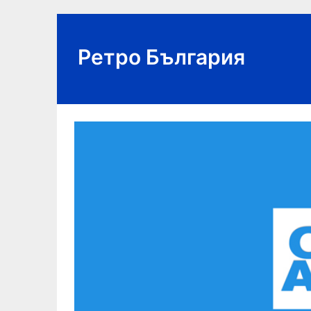
Skip
to
content
Ретро България