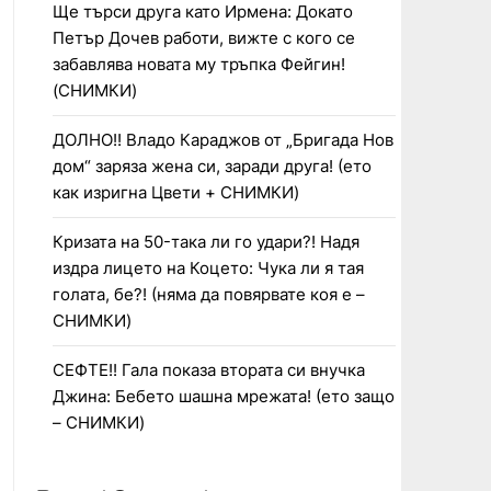
Ще търси друга като Ирмена: Докато
Петър Дочев работи, вижте с кого се
забавлява новата му тръпка Фейгин!
(СНИМКИ)
ДОЛНО!! Владо Караджов от „Бригада Нов
дом“ заряза жена си, заради друга! (ето
как изригна Цвети + СНИМКИ)
Кризата на 50-така ли го удари?! Надя
издра лицето на Коцето: Чука ли я тая
голата, бе?! (няма да повярвате коя е –
СНИМКИ)
СЕФТЕ!! Гала показа втората си внучка
Джина: Бебето шашна мрежата! (ето защо
– СНИМКИ)