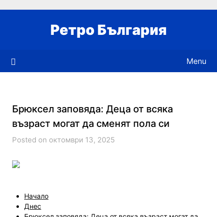
Skip
to
Ретро България
content
Menu
Брюксел заповяда: Деца от всяка
възраст могат да сменят пола си
Posted on октомври 13, 2025
Начало
Днес
Брюксел заповяда: Деца от всяка възраст могат да