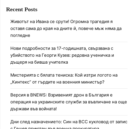
Recent Posts
Животът на Ивана се срути! Огромна трагедия я
оставя сама до края на дните й, повече мъж няма да
погледне
Нови подробности за 17-годишната, свързвана с
убийството на Георги Кузев: редовна ученичка и
дъщеря на бивша учителка
Мистерията с бялата тениска: Кой изтри логото на
„Кинтекс“ от гърдите на военния министър?
Версия в BNEWS: Взривеният дрон в България е
операция на украинските служби за въвличане на още
държави във войната!
Дни след назначението: Син на ВСС кукловод от запис
с Гешев приютен във военна прокуратура