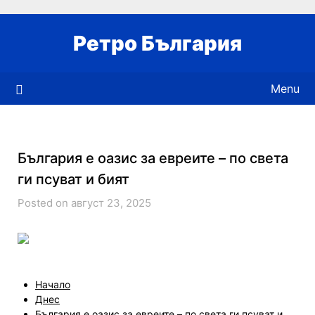
Skip
to
Ретро България
content
Menu
България е оазис за евреите – по света
ги псуват и бият
Posted on август 23, 2025
Начало
Днес
България е оазис за евреите – по света ги псуват и