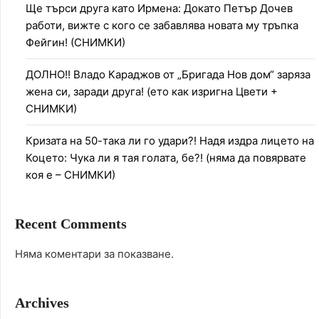
Ще търси друга като Ирмена: Докато Петър Дочев
работи, вижте с кого се забавлява новата му тръпка
Фейгин! (СНИМКИ)
ДОЛНО!! Владо Караджов от „Бригада Нов дом“ заряза
жена си, заради друга! (ето как изригна Цвети +
СНИМКИ)
Кризата на 50-така ли го удари?! Надя издра лицето на
Коцето: Чука ли я тая голата, бе?! (няма да повярвате
коя е – СНИМКИ)
Recent Comments
Няма коментари за показване.
Archives