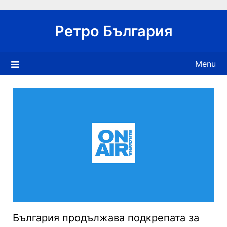
Skip
to
Ретро България
content
Menu
България продължава подкрепата за