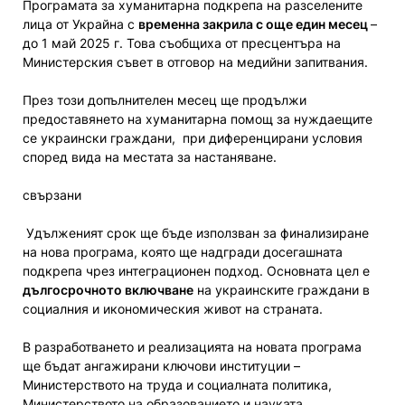
Програмата за хуманитарна подкрепа на разселените
лица от Украйна с
временна закрила с още един месец
–
до 1 май 2025 г. Това съобщиха от пресцентъра на
Министерския съвет в отговор на медийни запитвания.
През този допълнителен месец ще продължи
предоставянето на хуманитарна помощ за нуждаещите
се украински граждани, при диференцирани условия
според вида на местата за настаняване.
свързани
Удълженият срок ще бъде използван за финализиране
на нова програма, която ще надгради досегашната
подкрепа чрез интеграционен подход. Основната цел е
дългосрочното включване
на украинските граждани в
социалния и икономическия живот на страната.
В разработването и реализацията на новата програма
ще бъдат ангажирани ключови институции –
Министерството на труда и социалната политика,
Министерството на образованието и науката,