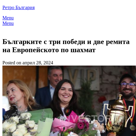
Skip
Ретро България
to
Menu
content
Menu
Българките с три победи и две ремита
на Европейското по шахмат
Posted on април 28, 2024