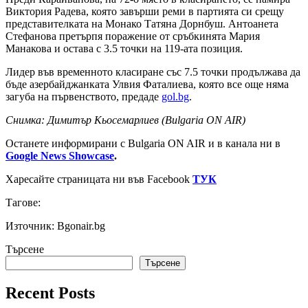
Виктория Радева, която завърши реми в партията си срещу
представителката на Монако Татяна Дорнбуш. Антоанета
Стефанова претърпя поражение от сръбкинята Мария
Манакова и остава с 3.5 точки на 119-ата позиция.
Лидер във временното класиране със 7.5 точки продължава да
бъде азербайджанката Улвия Фаталиева, която все още няма
загуба на първенството, предаде
gol.bg
.
Снимка: Димитър Кьосемарлиев (Bulgaria ON AIR)
Останете информирани с Bulgaria ON AIR и в канала ни в
Google News Showcase
.
Харесайте страницата ни във Facebook
ТУК
Тагове:
Източник: Bgonair.bg
Търсене
Търсене
Recent Posts