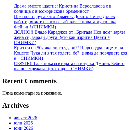
Драма вместо щастие: Кристина Верославова е в
болница с високорискова бременност
Ще търси друга като Ирмена: Докато Петър Дочев
работи, вижте с кого се забавлява новата му тръпка
Фейгин! (СНИМКИ)
ДОЛНО!! Владо Караджов от „Бригада Нов дом“ заряза
жена си, заради друга! (ето как изригна Цвети +
СНИМКИ)
Кризата на 50-така ли го удари?! Надя издра лицето на
Коцето: Чука ли я тая голата, бе?! (няма да повярвате коя
е – СНИМКИ)
СЕФТЕ!! Гала показа втората си внучка Джина: Бебето
шашна мрежата! (ето защо – СНИМКИ)
Recent Comments
Няма коментари за показване.
Archives
август 2026
юли 2026
юни 2026