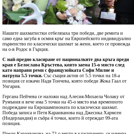
Нашите шахматистки отбелязаха три победи, две ремита и
само една загуба в осмия кръг на Европейското индивидуално
първенство по класически шахмат за жени, което се провежда
на о-в Родос в Гърция.
С най-предно класиране от националките два кръга преди
края е Белослава Кръстева, която заема 15-о място след
като направи реми с французойката Софи Милие и
натрупа 5.5 точки.
Със същия актив от 5.5 точки на 18-а
позиция се изкачи Надя Тончева, която победи Жока Гаал от
Унгария.
Гергана Пейчева се наложи над Алесия-Михаела Чолаку от
Румъния и вече има 5 точки на 45-о място във временното
подреждане на Еврошампионата по класически шахмат.
Победа записа и Петя Караиванова над Джесика Хармсен
(Нидерландия) и събра 4 точки, които й отреждат 99-ата
позиция.
Преди Караиванова, на 72-о място в класирането, се намира