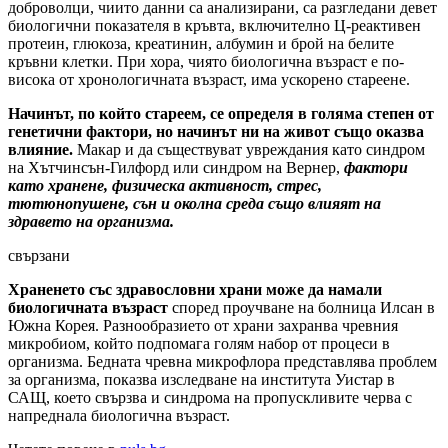
доброволци, чиито данни са анализирани, са разгледани девет
биологични показателя в кръвта, включително Ц-реактивен
протеин, глюкоза, креатинин, албумин и брой на белите
кръвни клетки. При хора, чиято биологична възраст е по-
висока от хронологичната възраст, има ускорено стареене.
Начинът, по който стареем, се определя в голяма степен от
генетични фактори, но начинът ни на живот също оказва
влияние.
Макар и да съществуват увреждания като синдром
на Хътчинсън-Гилфорд или синдром на Вернер,
фактори
като хранене, физическа активност, стрес,
тютюнопушене, сън и околна среда също влияят на
здравето на организма.
свързани
Храненето със здравословни храни може да намали
биологичната възраст
според проучване на болница Илсан в
Южна Корея. Разнообразието от храни захранва чревния
микробиом, който подпомага голям набор от процеси в
организма. Бедната чревна микрофлора представлява проблем
за организма, показва изследване на института Уистар в
САЩ, което свързва и синдрома на пропускливите черва с
напреднала биологична възраст.