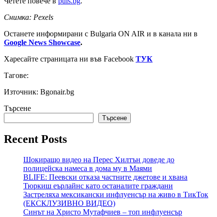
Четете повече в
puls.bg
.
Снимка: Pexels
Останете информирани с Bulgaria ON AIR и в канала ни в
Google News Showcase
.
Харесайте страницата ни във Facebook
ТУК
Тагове:
Източник: Bgonair.bg
Търсене
Търсене
Recent Posts
Шокиращо видео на Перес Хилтън доведе до
полицейска намеса в дома му в Маями
BLIFE: Пеевски отказа частните джетове и хвана
Тюркиш еърлайнс като останалите граждани
Застреляха мексикански инфлуенсър на живо в ТикТок
(ЕКСКЛУЗИВНО ВИДЕО)
Синът на Христо Мутафчиев – топ инфлуенсър