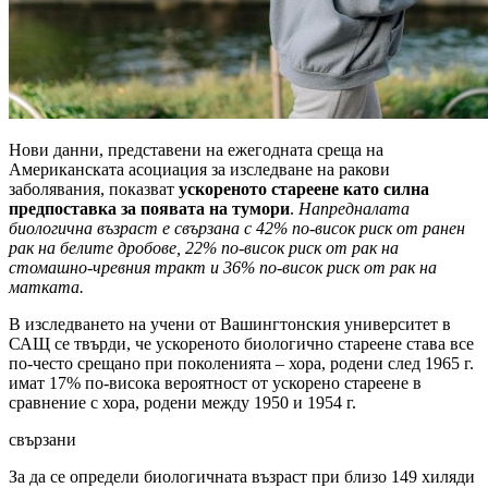
Нови данни, представени на ежегодната среща на
Американската асоциация за изследване на ракови
заболявания, показват
ускореното стареене като силна
предпоставка за появата на тумори
.
Напредналата
биологична възраст е свързана с 42% по-висок риск от ранен
рак на белите дробове, 22% по-висок риск от рак на
стомашно-чревния тракт и 36% по-висок риск от рак на
матката.
В изследването на учени от Вашингтонския университет в
САЩ се твърди, че ускореното биологично стареене става все
по-често срещано при поколенията – хора, родени след 1965 г.
имат 17% по-висока вероятност от ускорено стареене в
сравнение с хора, родени между 1950 и 1954 г.
свързани
За да се определи биологичната възраст при близо 149 хиляди