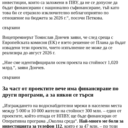
инвестиции, които са заложени в ПВУ, да не се допусне да
бъдат финансирани с национално съфинансиране, тъй като
това би се отразило изключително неблагоприятно по
отношение на бюджета за 2026 г.“, посочи Петкова.
свързани
Вицепремиерът Томислав Дончев заяви, че след среща с
Европейската комисия (ЕК) е взето решение от Плана да бъдат
извадени тези проекти, чието изпълнение не може да се
реализира до август 2026 г.
„Ние сме идентифицирали осем проекта на стойност 1,020
млрд.“, заяви Дончев.
свързани
За част от проектите вече има финансиране по
други програми, а за някои се търси
„Изграждането на водоснабдителни мрежи в населени места
между 5 000 и 10 000 жители на стойност 300 млн. – един от
проектите, който отпада от НПВУ, ще бъде финансиран от
Оперативна програма „Околна среда“.
Най-много ме боли за
инвестицията за телефон 112
, която е за 47 млн. – по този