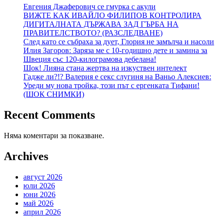
Евгения Джаферович се гмурка с акули
ВИЖТЕ КАК ИВАЙЛО ФИЛИПОВ КОНТРОЛИРА
ДИГИТАЛНАТА ДЪРЖАВА ЗАД ГЪРБА НА
ПРАВИТЕЛСТВОТО? (РАЗСЛЕДВАНЕ)
След като се събраха за дует, Глория не замълча и насоли
Илия Загоров: Заряза ме с 10-годишно дете и замина за
Швеция със 120-килограмова дебелана!
Шок! Лияна стана жертва на изкуствен интелект
Гадже ли?!? Валерия е секс слугиня на Ваньо Алексиев:
Уреди му нова тройка, този път с ергенката Тифани!
(ШОК СНИМКИ)
Recent Comments
Няма коментари за показване.
Archives
август 2026
юли 2026
юни 2026
май 2026
април 2026