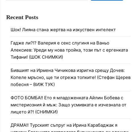
Recent Posts
Шок! Лияна стана жертва на изкуствен интелект
Гадже ли?!? Валерия е секс слугиня на Ваньо
Алексиев: Уреди му нова тройка, този път с ергенката
Тифани! (ШОК СНИМКИ)
Бившият на Ирмена Чичикова изригна срещу Дочев:
Копеле мръсно, ще ти отрежа топките! (Стефан Щерев
побесня – ВИЖ ТУК)
ФОТО БОМБА!! Ето я младоженката Айлин Бобева с
мистериозния й мъж: Защо усмивката е изчезнала от
лицето й?! (СНИМКИ)
ДРАМА!! Турският съпруг на Ирина Карабаджак я