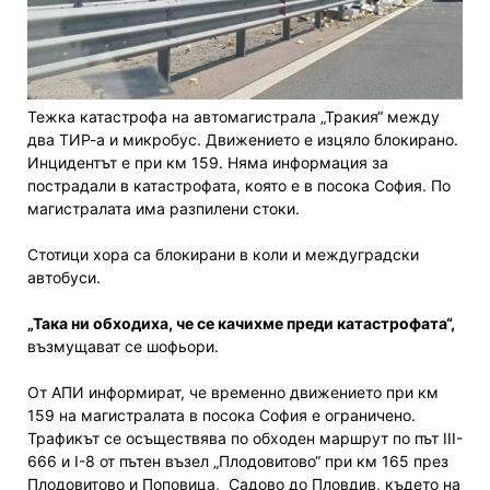
Тежка катастрофа на автомагистрала „Тракия“ между
два ТИР-а и микробус. Движението е изцяло блокирано.
Инцидентът е при км 159. Няма информация за
пострадали в катастрофата, която е в посока София. По
магистралата има разпилени стоки.
Стотици хора са блокирани в коли и междуградски
автобуси.
„Така ни обходиха, че се качихме преди катастрофата“,
възмущават се шофьори.
От АПИ информират, че временно движението при км
159 на магистралата в посока София е ограничено.
Трафикът се осъществява по обходен маршрут по път III-
666 и I-8 от пътен възел „Плодовитово“ при км 165 през
Плодовитово и Поповица, Садово до Пловдив, където на