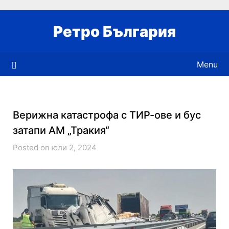
Skip
to
Ретро България
content
Menu
Верижна катастрофа с ТИР-ове и бус
затапи АМ „Тракия“
Posted on юли 2, 2024