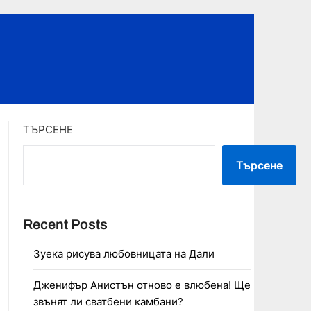
ТЪРСЕНЕ
Търсене
Recent Posts
Зуека рисува любовницата на Дали
Дженифър Анистън отново е влюбена! Ще
звънят ли сватбени камбани?