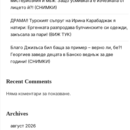
мистериозния й мъж: Защо усмивката е изчезнала от
лицето й?! (СНИМКИ)
ДРАМА!! Турският съпруг на Ирина Карабаджак я
натири: Ергенката разпродава булчинските си одежди,
закъсала за пари! (ВИЖ ТУК)
Благо Джизъса бил баща за пример – верно ли, бе?!
Георгиев заведе децата в Банско веднъж за две
години! (СНИМКИ)
Recent Comments
Няма коментари за показване.
Archives
август 2026