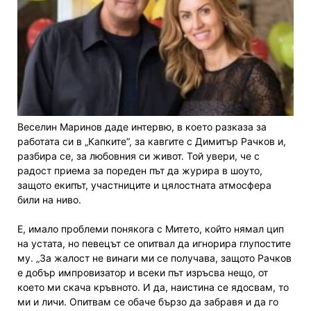
Веселин Маринов даде интервю, в което разказа за
работата си в „Капките“, за кавгите с Димитър Рачков и,
разбира се, за любовния си живот. Той увери, че с
радост приема за пореден път да журира в шоуто,
защото екипът, участниците и цялостната атмосфера
били на ниво.
Е, имало проблеми понякога с Митето, който нямал цип
на устата, но певецът се опитвал да игнорира глупостите
му. „За жалост не винаги ми се получава, защото Рачков
е добър импровизатор и всеки път изръсва нещо, от
което ми скача кръвното. И да, наистина се ядосвам, то
ми и личи. Опитвам се обаче бързо да забравя и да го