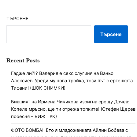
ТЪРСЕНЕ
Търсене
Recent Posts
Гадже ли?!? Валерия е секс слугиня на Ваньо
Алексиев: Уреди му нова тройка, този път с ергенката
Тифани! (ШОК СНИМКИ)
Бившият на Ирмена Чичикова изригна срещу Дочев:
Копеле мръсно, ще ти отрежа топките! (Стефан Щерев
побесня – ВИЖ ТУК)
ФОТО БОМБА!! Ето я младоженката Айлин Бобева с