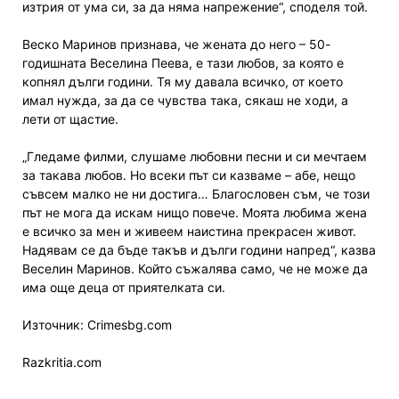
изтрия от ума си, за да няма напрежение“, споделя той.
Веско Маринов признава, че жената до него – 50-
годишната Веселина Пеева, е тази любов, за която е
копнял дълги години. Тя му давала всичко, от което
имал нужда, за да се чувства така, сякаш не ходи, а
лети от щастие.
„Гледаме филми, слушаме любовни песни и си мечтаем
за такава любов. Но всеки път си казваме – абе, нещо
съвсем малко не ни достига… Благословен съм, че този
път не мога да искам нищо повече. Моята любима жена
е всичко за мен и живеем наистина прекрасен живот.
Надявам се да бъде такъв и дълги години напред“, казва
Веселин Маринов. Който съжалява само, че не може да
има още деца от приятелката си.
Източник: Crimesbg.com
Razkritia.com