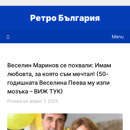
Skip
to
Ретро България
content
Menu
Веселин Маринов се похвали: Имам
любовта, за която съм мечтал! (50-
годишната Веселина Пеева му изпи
мозъка – ВИЖ ТУК)
Posted on април 7, 2025