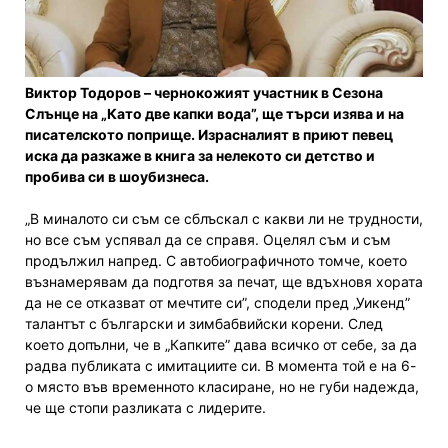
Виктор Тодоров – чернокожият участник в Сезона
Слънце на „Като две капки вода”, ще търси изява и на
писателското поприще. Израсналият в приют певец
иска да разкаже в книга за нелекото си детство и
пробива си в шоубизнеса.
„В миналото си съм се сблъскал с какви ли не трудности,
но все съм успявал да се справя. Оцелял съм и съм
продължил напред. С автобиографичното томче, което
възнамерявам да подготвя за печат, ще вдъхновя хората
да не се отказват от мечтите си”, сподели пред „Уикенд”
талантът с български и зимбабвийски корени. След
което допълни, че в „Капките” дава всичко от себе, за да
радва публиката с имитациите си. В момента той е на 6-
о място във временното класиране, но не губи надежда,
че ще стопи разликата с лидерите.