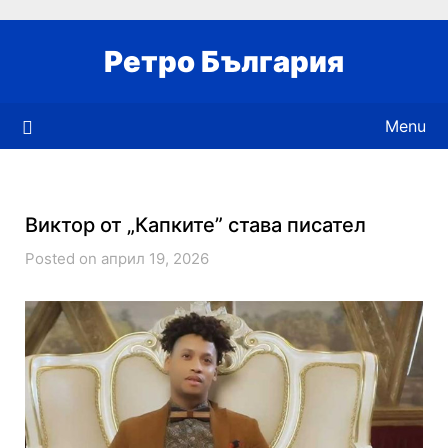
Skip
to
Ретро България
content
Menu
Виктор от „Капките” става писател
Posted on април 19, 2026