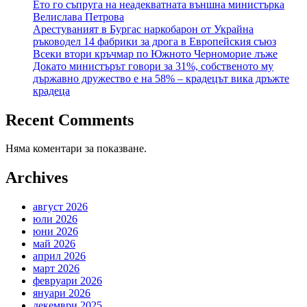
Ето го съпруга на неадекватната външна министърка
Велислава Петрова
Арестуваният в Бургас наркобарон от Украйна
ръководел 14 фабрики за дрога в Европейския съюз
Всеки втори кръчмар по Южното Черноморие лъже
Докато министърът говори за 31%, собственото му
държавно дружество е на 58% – крадецът вика дръжте
крадеца
Recent Comments
Няма коментари за показване.
Archives
август 2026
юли 2026
юни 2026
май 2026
април 2026
март 2026
февруари 2026
януари 2026
декември 2025