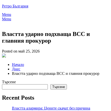
Skip
Ретро България
to
Menu
content
Menu
Властта ударно подхваща ВСС и
главния прокурор
Posted on май 25, 2026
Начало
Днес
Властта ударно подхваща ВСС и главния прокурор
Търсене
Търсене
Recent Posts
Властта алармира: Цените скачат без причина