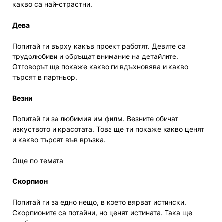
какво са най-страстни.
Дева
Попитай ги върху какъв проект работят. Девите са
трудолюбиви и обръщат внимание на детайлите.
Отговорът ще покаже какво ги вдъхновява и какво
търсят в партньор.
Везни
Попитай ги за любимия им филм. Везните обичат
изкуството и красотата. Това ще ти покаже какво ценят
и какво търсят във връзка.
Още по темата
Скорпион
Попитай ги за едно нещо, в което вярват истински.
Скорпионите са потайни, но ценят истината. Така ще