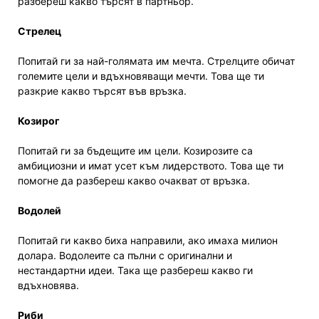
разбереш какво търсят в партньор.
Стрелец
Попитай ги за най-голямата им мечта. Стрелците обичат
големите цели и вдъхновяващи мечти. Това ще ти
разкрие какво търсят във връзка.
Козирог
Попитай ги за бъдещите им цели. Козирозите са
амбициозни и имат усет към лидерството. Това ще ти
помогне да разбереш какво очакват от връзка.
Водолей
Попитай ги какво биха направили, ако имаха милион
долара. Водолеите са пълни с оригинални и
нестандартни идеи. Така ще разбереш какво ги
вдъхновява.
Риби