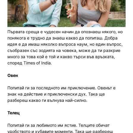
Първата среща е чудесен начин да опознаеш някого, но
понякога е трудно да знаеш какво да попиташ. Добра
идея е да имаш няколко въпроса наум, но един въпрос,
съобразен със зодията на човека, може да ти разкрие
много за това кой е той и какво търси във връзката,
според Times of India.
Овен
Попитай ги за последното им приключение. Овенът е
знак на действие и приключенски дух. Така ще
разбереш какво ги вълнува най-силно.
Телец
Попитай ги за любимото им ястие. Телците обичат
удобството и хубавите моменти. Така ще разбереш