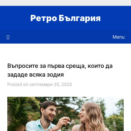
Skip
to
Ретро България
content
Menu
Въпросите за първа среща, които да
зададе всяка зодия
Posted on септември 20, 2025