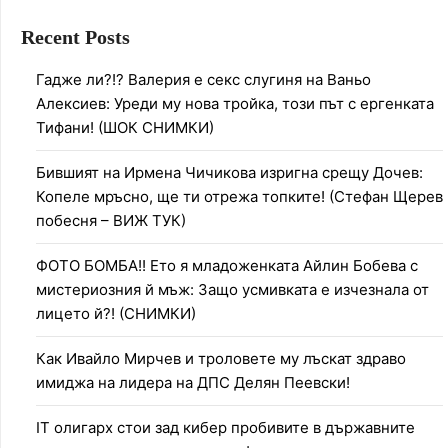
Recent Posts
Гадже ли?!? Валерия е секс слугиня на Ваньо
Алексиев: Уреди му нова тройка, този път с ергенката
Тифани! (ШОК СНИМКИ)
Бившият на Ирмена Чичикова изригна срещу Дочев:
Копеле мръсно, ще ти отрежа топките! (Стефан Щерев
побесня – ВИЖ ТУК)
ФОТО БОМБА!! Ето я младоженката Айлин Бобева с
мистериозния й мъж: Защо усмивката е изчезнала от
лицето й?! (СНИМКИ)
Как Ивайло Мирчев и троловете му лъскат здраво
имиджа на лидера на ДПС Делян Пеевски!
IT олигарх стои зад кибер пробивите в държавните