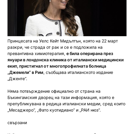
Принцесата на Уелс Кейт Мидълтън, която на 22 март
разкри, че страда от рак и се е подложила на
превантивна химиотерапия,
е била оперирана през
януари в лондонска клиника от италиански медицински
екип, пристигнал от многопрофилната болница
„Джемели“ в Рим
, съобщава италианското издание
„Дженте“.
Няма потвърждение официално от страна на
Бъкингамския дворец на тази информация, която е
препубликувана в редица италиански медии, сред които
„Месаджеро“, „Фато куотидиано“ и „РАИ нюз“.
свързани