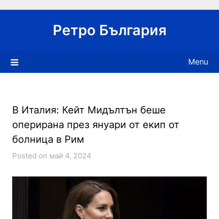
Skip
to
Ретро България
content
Menu
В Италия: Кейт Мидълтън беше
оперирана през януари от екип от
болница в Рим
Posted on май 4, 2024