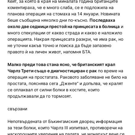
Кейт, за която в края на миналата година британците
коментираха, че е много слаба, се е подложила на
планова операция на стомаха на 14 януари. Новината
беше съобщена няколко дни по-късно.
Последваха
около две седмици престой на принцесата в болница
и
много спекулации от какво страда и какво е наложило
операцията. Накрая принцесата разкри, че има рак, но
не уточни какъв точно и поиска да бъде запазено
правото ѝ на личен живот, напомня БТА.
Малко преди това стана ясно, че британският крал
Чарлз Трети също е диагностициран с рак
по време на
операция на простатата. Раковото заболяване не било на
простата, пояснява сега „Дженте“ и допълва, че кралят
се оплаквал от силни болки в костите, които
продължавали да го тормозят.
свързани
Непотвърдената от Бъкингамския дворец информация
за тези болки, които Чарлз III изпитвал, противоречи на
наскорошните уверения на палата, че монархът вече се