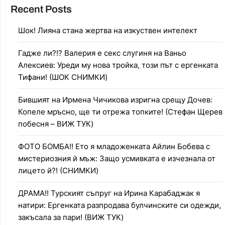
Recent Posts
Шок! Лияна стана жертва на изкуствен интелект
Гадже ли?!? Валерия е секс слугиня на Ваньо
Алексиев: Уреди му нова тройка, този път с ергенката
Тифани! (ШОК СНИМКИ)
Бившият на Ирмена Чичикова изригна срещу Дочев:
Копеле мръсно, ще ти отрежа топките! (Стефан Щерев
побесня – ВИЖ ТУК)
ФОТО БОМБА!! Ето я младоженката Айлин Бобева с
мистериозния й мъж: Защо усмивката е изчезнала от
лицето й?! (СНИМКИ)
ДРАМА!! Турският съпруг на Ирина Карабаджак я
натири: Ергенката разпродава булчинските си одежди,
закъсала за пари! (ВИЖ ТУК)