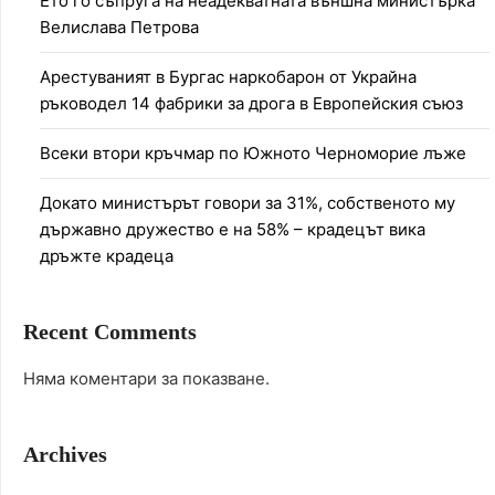
Ето го съпруга на неадекватната външна министърка
Велислава Петрова
Арестуваният в Бургас наркобарон от Украйна
ръководел 14 фабрики за дрога в Европейския съюз
Всеки втори кръчмар по Южното Черноморие лъже
Докато министърът говори за 31%, собственото му
държавно дружество е на 58% – крадецът вика
дръжте крадеца
Recent Comments
Няма коментари за показване.
Archives