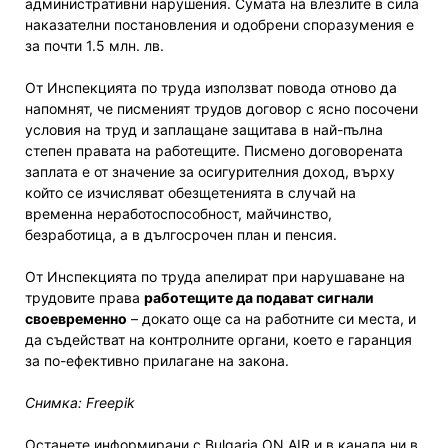
административни нарушения. Сумата на влезлите в сила
наказателни постановления и одобрени споразумения е
за почти 1.5 млн. лв.
От Инспекцията по труда използват повода отново да
напомнят, че писменият трудов договор с ясно посочени
условия на труд и заплащане защитава в най-пълна
степен правата на работещите. Писмено договорената
заплата е от значение за осигурителния доход, върху
който се изчисляват обезщетенията в случай на
временна неработоспособност, майчинство,
безработица, а в дългосрочен план и пенсия.
От Инспекцията по труда апелират при нарушаване на
трудовите права
работещите да подават сигнали
своевременно
– докато още са на работните си места, и
да съдействат на контролните органи, което е гаранция
за по-ефективно прилагане на закона.
Снимка: Freepik
Останете информирани с Bulgaria ON AIR и в канала ни в