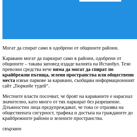
Могат да спират само в одобрени от общините райони.
Каравани могат да паркират само в райони, одобрени от
общините – такава заповед издаде валията на Истанбул. Тези
превозни средства вече
няма да могат да спират по
крайбрежни пътища, зелени пространства или обществени
места
извън паркове за каравани, съобщава информационният
сайт „Тюркийе тудей“.
Местните власти посочват, че броят на караваните е нараснал
значително, като много от тях паркират без разрешение.
Длъжностни лица предупреждават, че това се отразява на
обществената сигурност, трафика и достъпа на гражданите до
крайбрежните райони и зелените пространства.
свързани