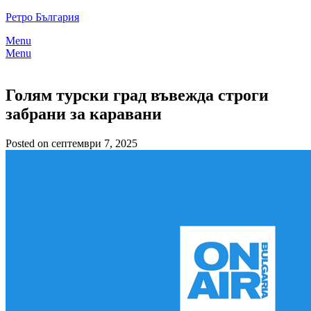
Skip
Ретро България
to
Menu
content
Menu
Голям турски град въвежда строги
забрани за каравани
Posted on септември 7, 2025