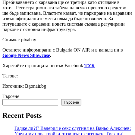
Пребиваването с каравана ще се третира като отсядане в
хотел. Регистрационната табела на всяко превозно средство
ще бъде записвана. Властите казват, че паркиране на каравани
извън официалните места няма да бъде позволено. За
пътуващите с каравани новата система създава регулирани
паркове с основна инфраструктура.
Снимка: pixabay
Останете информирани с Bulgaria ON AIR и в канала ни в
Google News Showcase
.
Харесайте страницата ни във Facebook
ТУК
Тагове:
Източник: Bgonair.bg
Търсене
Търсене
Recent Posts
Гадже ли?!? Валерия е секс слугиня на Ваньо Алексиев:
Уреди му нова тройка, този път с ергенката Тифани!