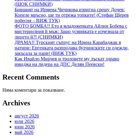
(ШОК СНИМКИ)
Бившият на Ирмена Чичикова изригна срещу Дочев:
Копеле мръсно, ще ти отрежа топките! (Стефан Щерев
побесня – ВИЖ ТУК)
ФОТО БОМБА!! Ето я младоженката Айлин Бобева с
мистериозния й мъж: Защо усмивката е изчезнала от
лицето й?! (СНИМКИ)
ДРАМА!! Турският съпруг на Ирина Карабаджак я
натири: Ергенката разпродава булчинските си одежди,
закъсала за пари! (ВИЖ ТУК)
Как Ивайло Мирчев и троловете му лъскат здраво
имиджа на лидера на ДПС Делян Пеевски!
Recent Comments
Няма коментари за показване.
Archives
август 2026
юли 2026
юни 2026
май 2026