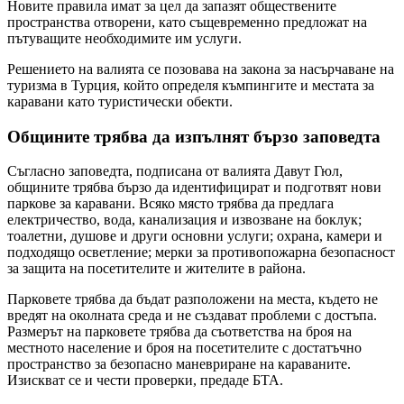
Новите правила имат за цел да запазят обществените
пространства отворени, като същевременно предложат на
пътуващите необходимите им услуги.
Решението на валията се позовава на закона за насърчаване на
туризма в Турция, който определя къмпингите и местата за
каравани като туристически обекти.
Общините трябва да изпълнят бързо заповедта
Съгласно заповедта, подписана от валията Давут Гюл,
общините трябва бързо да идентифицират и подготвят нови
паркове за каравани. Всяко място трябва да предлага
електричество, вода, канализация и извозване на боклук;
тоалетни, душове и други основни услуги; охрана, камери и
подходящо осветление; мерки за противопожарна безопасност
за защита на посетителите и жителите в района.
Парковете трябва да бъдат разположени на места, където не
вредят на околната среда и не създават проблеми с достъпа.
Размерът на парковете трябва да съответства на броя на
местното население и броя на посетителите с достатъчно
пространство за безопасно маневриране на караваните.
Изискват се и чести проверки, предаде БТА.