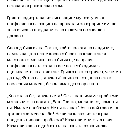
неговата охранителна фирма.
Гринго подчертава, че силоваците му осигуряват
професионална защита на правата и хонорарите им, но
това изисква предварително сключен официален
договор.
Според бившия на Софка, който полежа по пандизите,
намаляващата платежоспособност на клиентите и
масовото отменяне на събития ще направят
професионалната охрана все по-необходима за
оцеляването на артистите. Гринго е категоричен, че няма
да съдейства на „тарикати“, които се сещат за него в
последния момент, без да имат договор с него.
„Кво става бе, тарикатчета? Сега, като имаме проблеми,
ми звъните на пожар. „Бате Гринго, моля ти се, помогни
ни. Имаме проблеми. Не ни плащат.“ Аз на кой говоря от
три-четири месеца, бе? Не ви ли казах, че тепърва
предстоят ядове, проблеми? Казах ви моите условия.
Казах ви каква е дейността на нашата охранителна