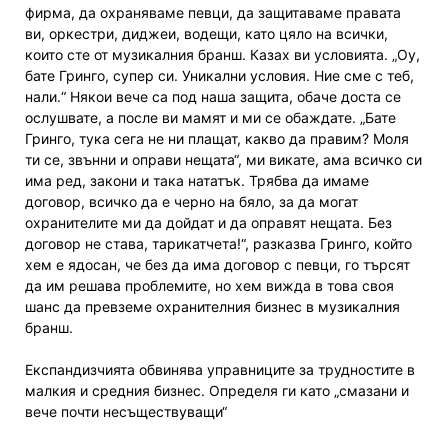
фирма, да охраняваме певци, да защитаваме правата
ви, оркестри, диджеи, водещи, като цяло на всички,
които сте от музикалния бранш. Казах ви условията. „Оу,
бате Гринго, супер си. Уникални условия. Ние сме с теб,
нали.“ Някои вече са под наша защита, обаче доста се
ослушвате, а после ви мамят и ми се обаждате. „Бате
Гринго, тука сега не ни плащат, какво да правим? Моля
ти се, звънни и оправи нещата“, ми викате, ама всичко си
има ред, закони и така нататък. Трябва да имаме
договор, всичко да е черно на бяло, за да могат
охранителите ми да дойдат и да оправят нещата. Без
договор не става, тарикатчета!“, разказва Гринго, който
хем е ядосан, че без да има договор с певци, го търсят
да им решава проблемите, но хем вижда в това своя
шанс да превземе охранителния бизнес в музикалния
бранш.
Експандизчията обвинява управниците за трудностите в
малкия и средния бизнес. Определя ги като „смазани и
вече почти несъществуващи“