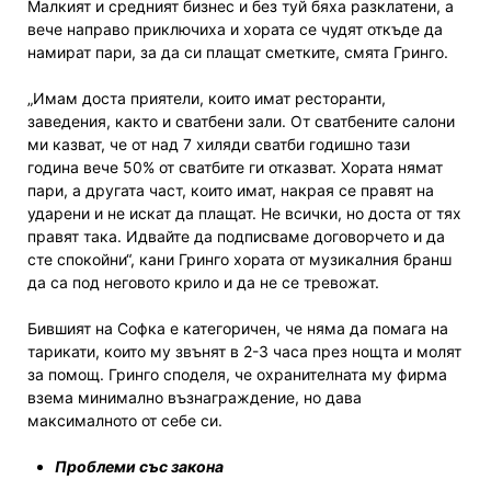
Малкият и средният бизнес и без туй бяха разклатени, а
вече направо приключиха и хората се чудят откъде да
намират пари, за да си плащат сметките, смята Гринго.
„Имам доста приятели, които имат ресторанти,
заведения, както и сватбени зали. От сватбените салони
ми казват, че от над 7 хиляди сватби годишно тази
година вече 50% от сватбите ги отказват. Хората нямат
пари, а другата част, които имат, накрая се правят на
ударени и не искат да плащат. Не всички, но доста от тях
правят така. Идвайте да подписваме договорчето и да
сте спокойни“, кани Гринго хората от музикалния бранш
да са под неговото крило и да не се тревожат.
Бившият на Софка е категоричен, че няма да помага на
тарикати, които му звънят в 2-3 часа през нощта и молят
за помощ. Гринго споделя, че охранителната му фирма
взема минимално възнаграждение, но дава
максималното от себе си.
Проблеми със закона