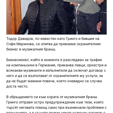
Тодор Давидов, по-известен като Гринго и бившия на
Софи Маринова, се опитва да превземе охранителния
бизнес в музикалния бранш.
Бизнесменът, който в момента е разследван за трафик
на компаньонки в Германия, приканва певци, оркестри и
всякакви музиканти и изпълнители да сключат договор с
него и да се възползват от охранителните му услуги, за
да не бъдат мамени повече, което очевидно се случва
доста често.
В обръщението си към хората от музикалния бранш
Гринго отправя остро предупреждение към тези, които
търсят неговата помощ само при възникнали проблеми с
плащанията, а в същото време нямат сключен договор с