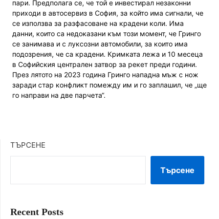
пари. Предполага се, че той е инвестирал незаконни
приходи в автосервиз в София, за който има сигнали, че
се използва за разфасоване на крадени коли. Има
данни, които са недоказани към този момент, че Гринго
се занимава и с луксозни автомобили, за които има
подозрения, че са крадени. Кримката лежа и 10 месеца
в Софийския централен затвор за рекет преди години.
През лятото на 2023 година Гринго нападна мъж с нож
заради стар конфликт помежду им и го заплашил, че „ще
го направи на две парчета“.
ТЪРСЕНЕ
Търсене
Recent Posts