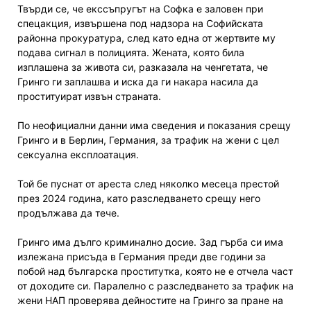
Твърди се, че екссъпругът на Софка е заловен при
спецакция, извършена под надзора на Софийската
районна прокуратура, след като една от жертвите му
подава сигнал в полицията. Жената, която била
изплашена за живота си, разказала на ченгетата, че
Гринго ги заплашва и иска да ги накара насила да
проституират извън страната.
По неофициални данни има сведения и показания срещу
Гринго и в Берлин, Германия, за трафик на жени с цел
сексуална експлоатация.
Той бе пуснат от ареста след няколко месеца престой
през 2024 година, като разследването срещу него
продължава да тече.
Гринго има дълго криминално досие. Зад гърба си има
излежана присъда в Германия преди две години за
побой над българска проститутка, която не е отчела част
от доходите си. Паралелно с разследването за трафик на
жени НАП проверява дейностите на Гринго за пране на