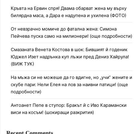
Кръвта на Ервин спря! Двама обарват жена му върху
билярдна маса, а Дара е надупена и ухилена (ФОТО)
От невзрачно момиче до фатална жена: Симона
Пейчева пуска само на милионери! (още подробности)
Смазаната Венета Костова в шок: Бившият й годеник
Юджел Изет надрънка куп лъжи пред Дениз Хайрула!
(ВИЖ ТУК)
На мъжа си не можеше да го вдигне, но „учи“ жените и
скубе пари: Нели Елея на лов за наивни патици! (още
подробности)
Антоанет Пепе в ступор: Бракът й с Иво Карамански
виси на косъм! (шокиращи разкрития)
Recent Comments