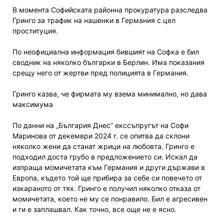
В момента Софийската районна прокуратура разследва
Гринго за трафик на нашенки в Германия с цел
проституция.
По неофициална информация бившият на Софка е бил
сводник на няколко българки в Берлин. Има показания
срещу него от жертви пред полицията в Германия.
Гринго казва, че фирмата му взема минимално, но дава
максимума
По данни на „България Днес“ екссъпругът на Софи
Маринова от декември 2024 г. се опитва да склони
няколко жени да станат жрици на любовта. Гринго е
подходил доста грубо в предложението си. Искал да
изпраща момичетата към Германия и други държави в
Европа, където той ще прибира за себе си повечето от
изкараното от тях. Гринго е получил няколко отказа от
момичетата, което не му се понравило. Бил е агресивен
и ги е заплашвал. Как точно, все още не е ясно.