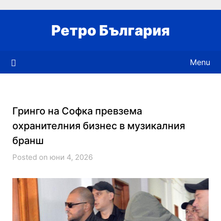
Skip
to
Ретро България
content
Menu
Гринго на Софка превзема
охранителния бизнес в музикалния
бранш
Posted on юни 4, 2026