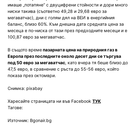
имаше „потапяне“ с двуцифрени стойности и дори много
ниски такива (съответно 49,28 и 29,68 евро за
мегаватчас), дни с голям дял на ВЕИ в енергийния
баланс, близо 60%. Към днешна дата средната цена за
месеца е по-ниска от тази през предходните месеци и е
100,87 евро за мегаватчас.
В същото време
пазарната цена на природния газ в
Европа през последните около десет дни се търгува
под 50 евро за мегаватчас
, като вчера тя беше близо до
47,5 евро, в сравнение с ръста до 55-56 евро, който
показа през октомври.
Снимка: pixabay
Харесайте страницата ни във Facebook
ТУК
Тагове:
Източник: Bgonair.bg