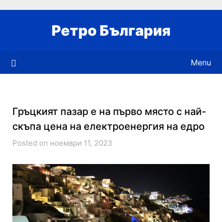
Skip
to
Ретро България
content
Menu
Гръцкият пазар е на първо място с най-
скъпа цена на електроенергия на едро
Posted on ноември 11, 2023