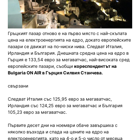
Гръцкият пазар отново е на първо място с най-скъпата
цена на електроенергията на едро, докато европейските
пазари се движат на по-ниски нива. Следват Италия,
Ирландия и България. Днешната средна цена на едро в
Гърция е 133,54 евро за мегаватчас, най-високата сред
европейските пазари, съобщи
кореспондентът на
Bulgaria ON AIR в Гърция Силвия Станчева.
свързани
Следват Италия със 125,95 евро за мегаватчас,
Ирландия със 124,25 евро за мегаватчас и България
105,23 евро за мегаватчас.
Първите десет дни на ноември обаче завършиха с
няколко възхода и спада на цените на едро на
електроенергията, като на 4-о и 5-о число от месеца