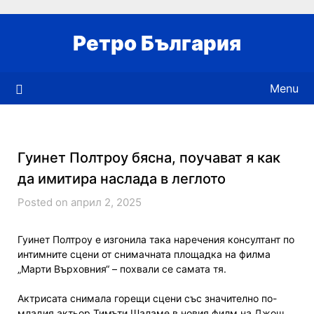
Skip
to
Ретро България
content
Menu
Гуинет Полтроу бясна, поучават я как
да имитира наслада в леглото
Posted on април 2, 2025
Гуинет Полтроу е изгонила така наречения консултант по
интимните сцени от снимачната площадка на филма
„Марти Върховния“ – похвали се самата тя.
Актрисата снимала горещи сцени със значително по-
младия актьор Тимъти Шаламе в новия филм на Джош