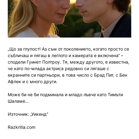
„Що за глупост! Аз съм от поколението, когато просто се
събличаш и лягаш в леглото и камерата е включена“ –
сподели Гуинет Полтроу. Тя, между другото, е известна,
че като по-млада актриса редовно си лягаше с
екранните си партньори, в това число с Брад Пит, с Бен
Афлек и с много други.
Може би не би подминала и младо лъвче като Тимъти
Шаламе…
Източник: „Уикенд“
Razkritia.com