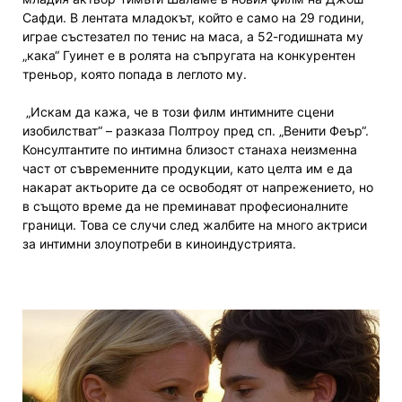
Сафди. В лентата младокът, който е само на 29 години,
играе състезател по тенис на маса, а 52-годишната му
„кака“ Гуинет е в ролята на съпругата на конкурентен
треньор, която попада в леглото му.
„Искам да кажа, че в този филм интимните сцени
изобилстват“ – разказа Полтроу пред сп. „Венити Феър“.
Консултантите по интимна близост станаха неизменна
част от съвременните продукции, като целта им е да
накарат актьорите да се освободят от напрежението, но
в същото време да не преминават професионалните
граници. Това се случи след жалбите на много актриси
за интимни злоупотреби в киноиндустрията.