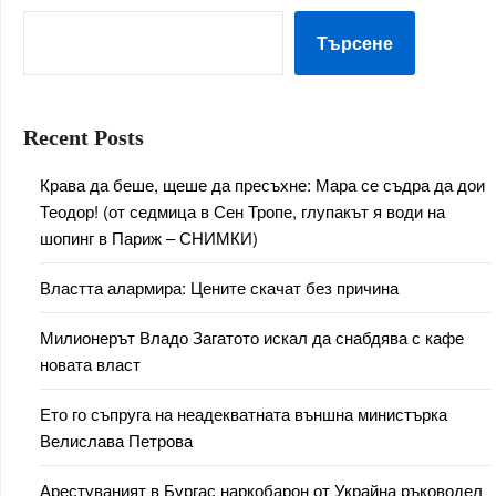
Търсене
Recent Posts
Крава да беше, щеше да пресъхне: Мара се съдра да дои
Теодор! (от седмица в Сен Тропе, глупакът я води на
шопинг в Париж – СНИМКИ)
Властта алармира: Цените скачат без причина
Милионерът Владо Загатото искал да снабдява с кафе
новата власт
Ето го съпруга на неадекватната външна министърка
Велислава Петрова
Арестуваният в Бургас наркобарон от Украйна ръководел