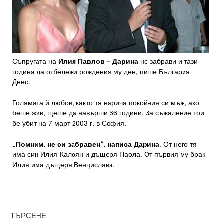
Съпругата на
Илия Павлов – Дарина
не забрави и тази
година да отбележи рождения му ден, пише България
Днес.
Голямата й любов, както тя нарича покойния си мъж, ако
беше жив, щеше да навърши 66 години. За съжаление той
бе убит на 7 март 2003 г. в София.
„Помним, не си забравен“, написа Дарина
. От него тя
има син Илия-Калоян и дъщеря Паола. От първия му брак
Илия има дъщеря Венцислава.
ТЪРСЕНЕ