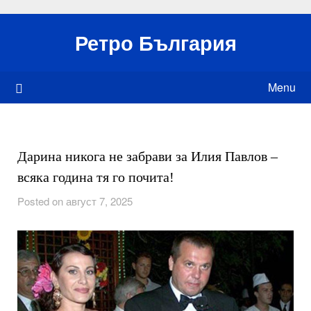
Skip
to
Ретро България
content
Menu
Дарина никога не забрави за Илия Павлов –
всяка година тя го почита!
Posted on август 7, 2025