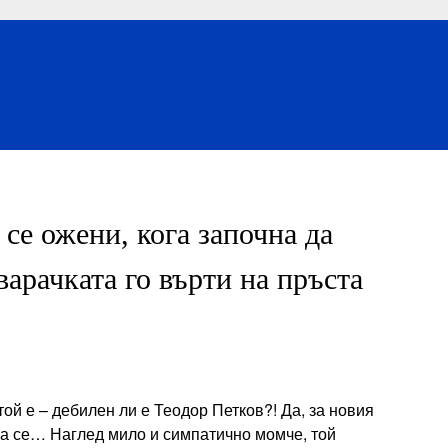
 се ожени, кога започна да
арачката го върти на пръста
той е – дебилен ли е Теодор Петков?! Да, за новия
ра се… Наглед мило и симпатично момче, той