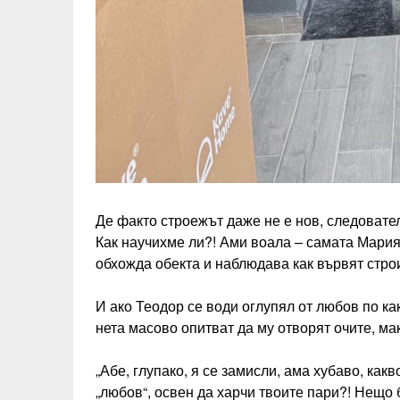
Де факто строежът даже не е нов, следовател
Как научихме ли?! Ами воала – самата Мария
обхожда обекта и наблюдава как вървят стр
И ако Теодор се води оглупял от любов по как
нета масово опитват да му отворят очите, мак
„Абе, глупако, я се замисли, ама хубаво, ка
„любов“, освен да харчи твоите пари?! Нещо 