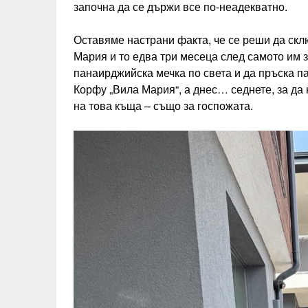
започна да се държи все по-неадекватно.
Оставяме настрани факта, че се реши да склю
Мария и то едва три месеца след самото им з
панаирджийска мечка по света и да пръска па
Корфу „Вила Мария“, а днес… седнете, за да 
на това къща – също за госпожата.