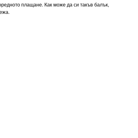
 поредното плащане. Как може да си такъв балък,
режа.