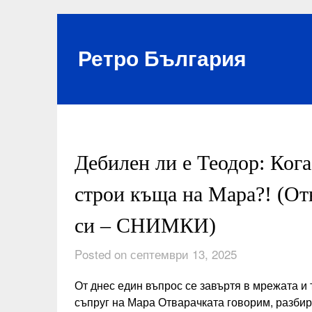
Skip
to
content
Ретро България
Дебилен ли е Теодор: Кога
строи къща на Мара?! (Отв
си – СНИМКИ)
Posted on септември 13, 2025
От днес един въпрос се завъртя в мрежата и 
съпруг на Мара Отварачката говорим, разби