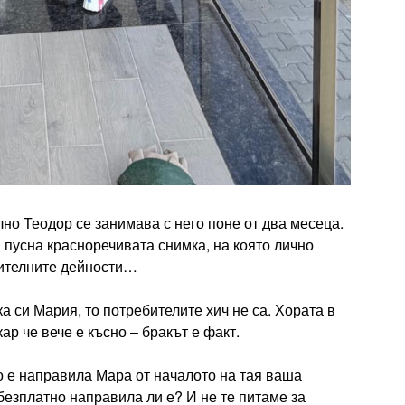
но Теодор се занимава с него поне от два месеца.
 пусна красноречивата снимка, на която лично
оителните дейности…
а си Мария, то потребителите хич не са. Хората в
ар че вече е късно – бракът е факт.
кво е направила Мара от началото на тая ваша
безплатно направила ли е? И не те питаме за