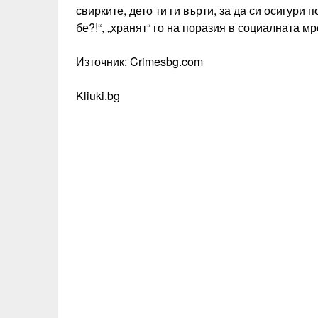
свирките, дето ти ги върти, за да си осигури
бе?!“, „хранят“ го на поразия в социалната м
Източник: Crimesbg.com
Kliuki.bg