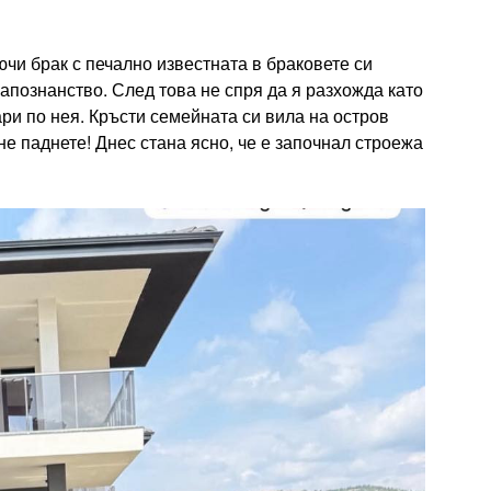
чи брак с печално известната в браковете си
апознанство. След това не спря да я разхожда като
ри по нея. Кръсти семейната си вила на остров
не паднете! Днес стана ясно, че е започнал строежа