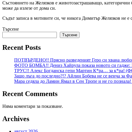
Състоянието на Желязков е животозастрашаващо, категорични бя
може да излезе от дома си.
Съдът записа в мотивите си, че никога Димитър Желязков не е 
Търсене
Търсене
Recent Posts
ПОТВЪРДЕНО!! Прясно разведеният Геро си хвана любо
ФОТО БОМБА!! Дениз Хайрула показа новото си гадже: На
ТРУС!! Алекс Богданска гепи Мартин К*ра… за к*ра! (Ф
Защо лъга до последно?!? Айлин Бобева не се венча за Ф
Мара седяла до Ламин Ямал в Сен Тропе и не го познала
Recent Comments
Няма коментари за показване.
Archives
август 2026