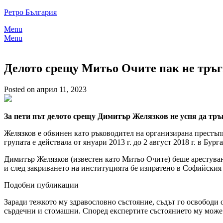
Skip
Ретро България
to
Menu
content
Menu
Делото срещу Митьо Очите пак не тръгн
Posted on април 11, 2023
За пети път делото срещу Димитър Желязков не успя да тръ
Желязков е обвинен като ръководител на организирана престъпн
групата е действала от януари 2013 г. до 2 август 2018 г. в Бур
Димитър Желязков (известен като Митьо Очите) беше арестуван 
и след закриването на институцията бе изпратено в Софийския 
Подобни публикации
Заради тежкото му здравословно състояние, съдът го освободи 
сърдечни и стомашни. Според експертите състоянието му може 