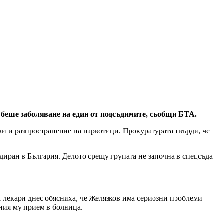
 беше заболяване на един от подсъдимите, съобщи БТА.
жи и разпространение на наркотици. Прокуратурата твърди, че
адиран в България. Делото срещу групата не започна в спецсъда
а лекари днес обясниха, че Желязков има сериозни проблеми –
шния му прием в болница.