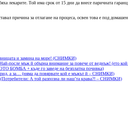
ха лекарите. Той има срок от 15 дни да внесе паричната гаранция
ставал причина за отлагане на процеса, освен това е под домашен
вницата и замина на море! (СНИМКИ)
й-после мъж й обърна внимание за повече от веднъж! (ето кой 
ОТО БОМБА + къде го заведе на безплатна почивка)
арид, а за… (няма да повярвате кой е мъжът й – СНИМКИ)
! (Потребители: А той разпозна ли наш’та крава?! – СНИМКИ)