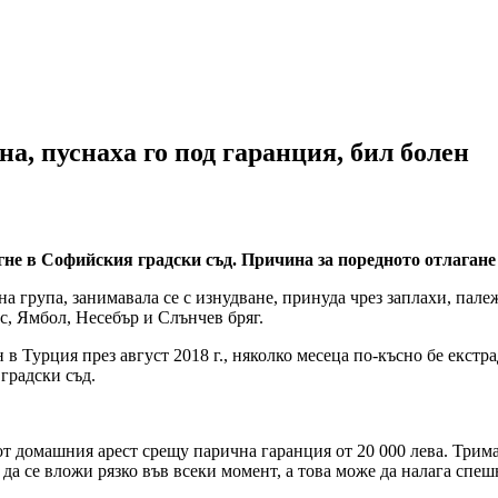
а, пуснаха го под гаранция, бил болен
гне в Софийския градски съд. Причина за поредното отлагане
а група, занимавала се с изнудване, принуда чрез заплахи, пале
гас, Ямбол, Несебър и Слънчев бряг.
в Турция през август 2018 г., няколко месеца по-късно бе екстр
градски съд.
от домашния арест срещу парична гаранция от 20 000 лева. Трим
да се вложи рязко във всеки момент, а това може да налага спе