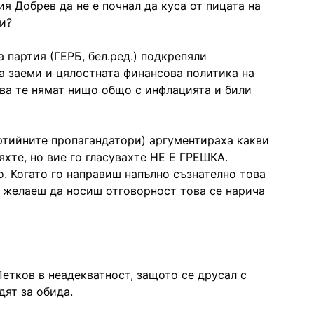
 Добрев да не е почнал да куса от пицата на
и?
 партия (ГЕРБ, бел.ред.) подкрепяли
 заеми и цялостната финансова политика на
ова те нямат нищо общо с инфлацията и били
артийните пропагандатори) аргументираха какви
яхте, но вие го гласувахте НЕ Е ГРЕШКА.
. Когато го направиш напълно съзнателно това
е желаеш да носиш отговорност това се нарича
Петков в неадекватност, защото се друсал с
дят за обида.