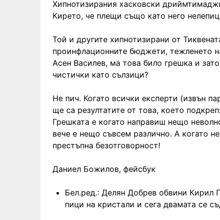
Хипнотизирания хасковски дриймтимаджия
Кирето, че плещи също като него нелепиц
Той и другите хипнотизирани от Тиквената
проинфлационните бюджети, тежленето на
Асен Василев, ма това било грешка и зат
чистички като сълзици?
Не пич. Когато всички експерти (извън п
ще са резултатите от това, което подкреп
Грешката е когато направиш нещо неволно
вече е нещо съвсем различно. А когато н
престъпна безотговорност!
Даниел Божилов, фейсбук
Бел.ред.: Делян Добрев обвини Кирил 
пици на кристали и сега двамата се съ