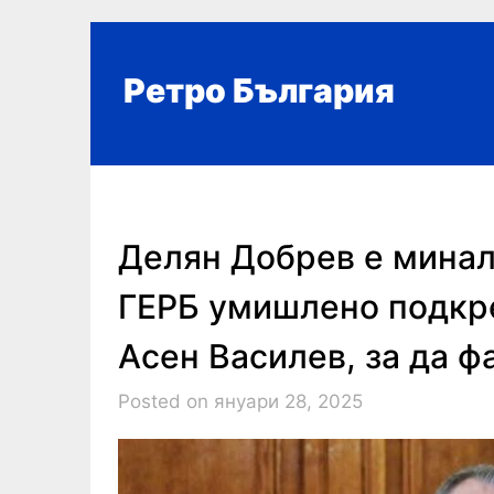
Skip
to
content
Ретро България
Делян Добрев е минал
ГЕРБ умишлено подкр
Асен Василев, за да 
Posted on януари 28, 2025