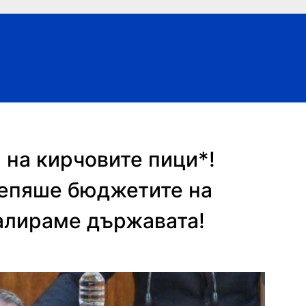
 на кирчовите пици*!
епяше бюджетите на
фалираме държавата!