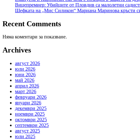
Вицепремиер: Убийците от Пловдив са малолетни садист
Шефката на „Мис Силикон“ Мариана Маринова кръсти син
Recent Comments
Няма коментари за показване.
Archives
август 2026
юли 2026
юни 2026
май 2026
април 2026
март 2026
февруари 2026
януари 2026
декември 2025
ноември 2025
октомври 2025
септември 2025
август 2025
юли 2025