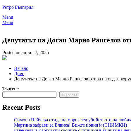
Skip
Ретро България
to
Menu
content
Menu
Депутатът на Доган Марио Рангелов оти
Posted on април 7, 2025
Начало
Днес
Депутатът на Доган Марио Рангелов отива на съд за кору
Търсене
Търсене
Recent Posts
Симона Пейчева отиде на море след убийството на любимия
Мартина забрави за Елвиса! Вижте новия й (СНИМКИ)
Емануела и Карбовски скочиха с позиция в защита на де