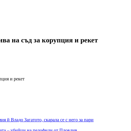
ва на съд за корупция и рекет
пция и рекет
 й Владо Загатото, скарала се с него за пари
цата – убийци на педофили от Пловдив