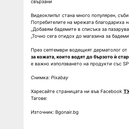
свързани
Видеоклипът стана много популярен, съби
Потребителите на мрежата благодариха на
„Добавям бадемите в списъка за пазаруван
„Точно сега отидох до магазина за бадеми
През септември водещият дерматолог о
за кожата, които водят до бързото ѝ ста
е важно използването на продукти със SP
Снимка: Pixabay
Харесайте страницата ни във Facebook
Т
Тагове:
Източник: Bgonair.bg