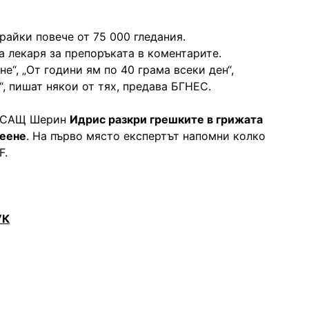
райки повече от 75 000 гледания.
 лекаря за препоръката в коментарите.
е“, „От години ям по 40 грама всеки ден“,
“, пишат някои от тях, предава БГНЕС.
т САЩ Шерин
Идрис разкри грешките в грижата
реене
. На първо място експертът напомни колко
F.
УК