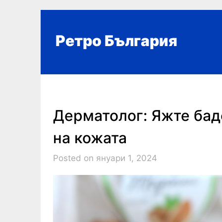
Skip
to
content
Ретро България
Дерматолог: Яжте бад
на кожата
Posted on януари 1, 2024