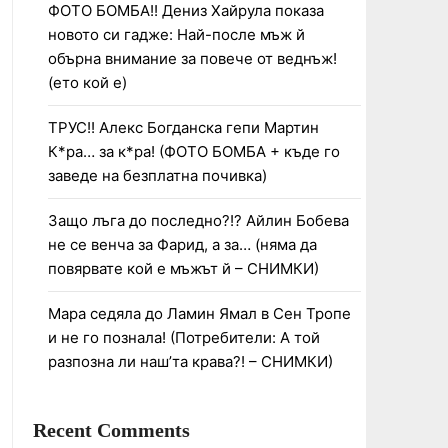
ФОТО БОМБА!! Дениз Хайрула показа
новото си гадже: Най-после мъж й
обърна внимание за повече от веднъж!
(ето кой е)
ТРУС!! Алекс Богданска гепи Мартин
К*ра… за к*ра! (ФОТО БОМБА + къде го
заведе на безплатна почивка)
Защо лъга до последно?!? Айлин Бобева
не се венча за Фарид, а за… (няма да
повярвате кой е мъжът й – СНИМКИ)
Мара седяла до Ламин Ямал в Сен Тропе
и не го познала! (Потребители: А той
разпозна ли наш’та крава?! – СНИМКИ)
Recent Comments