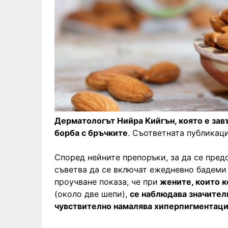
Дерматологът Нийра Кийгън, която е зав
борба с бръчките
. Съответната публикаци
Според нейните препоръки, за да се пред
съветва да се включат ежедневно бадеми
проучване показа, че при
жените, които к
(около две шепи),
се наблюдава значител
чувствително намалява хиперпигментац