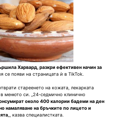
ършила Харвард, разкри ефективен начин за
я се появи на страницата ѝ в TikTok.
отврати стареенето на кожата, лекарката
 в менюто си. „24-седмично клинично
онсумират около 400 калории бадеми на ден
но намаляване на бръчките по лицето и
ията
„, казва специалистката.