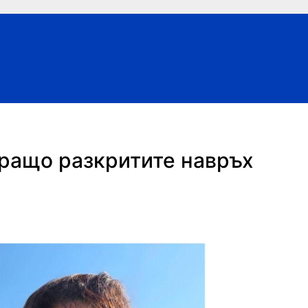
ращо разкритите навръх