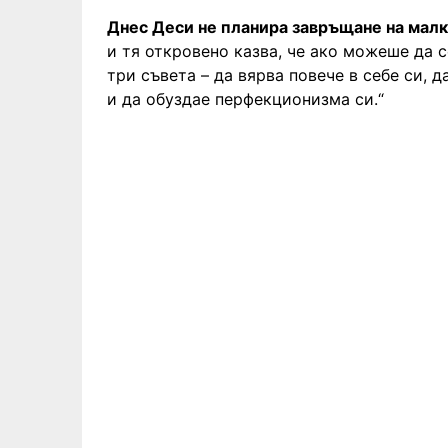
Днес Деси не планира завръщане на малк
и тя откровено казва, че ако можеше да с
три съвета – да вярва повече в себе си, 
и да обуздае перфекционизма си.“