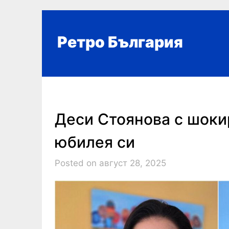
Skip
to
content
Ретро България
Деси Стоянова с шоки
юбилея си
Posted on август 28, 2025