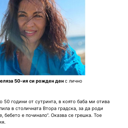
еляза 50-ия си рожден ден
с лично
о 50 години от сутринта, в която баба ми отива
пила в столичната Втора градска, за да роди
е, бебето е починало“. Оказва се грешка. Тое
ия.