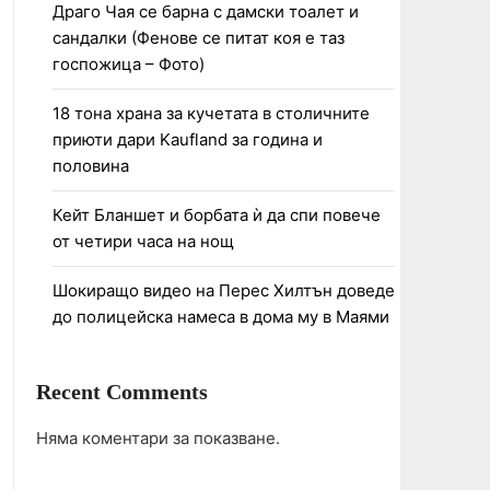
Драго Чая се барна с дамски тоалет и
сандалки (Фенове се питат коя е таз
госпожица – Фото)
18 тона храна за кучетата в столичните
приюти дари Kaufland за година и
половина
Кейт Бланшет и борбата ѝ да спи повече
от четири часа на нощ
Шокиращо видео на Перес Хилтън доведе
до полицейска намеса в дома му в Маями
Recent Comments
Няма коментари за показване.