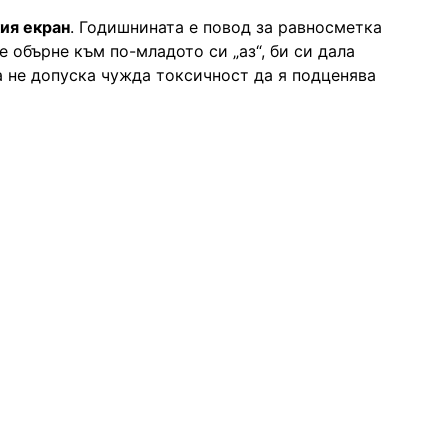
ия екран
. Годишнината е повод за равносметка
е обърне към по-младото си „аз“, би си дала
да не допуска чужда токсичност да я подценява