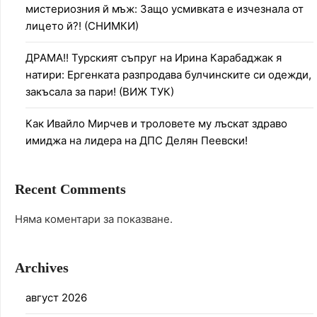
мистериозния й мъж: Защо усмивката е изчезнала от
лицето й?! (СНИМКИ)
ДРАМА!! Турският съпруг на Ирина Карабаджак я
натири: Ергенката разпродава булчинските си одежди,
закъсала за пари! (ВИЖ ТУК)
Как Ивайло Мирчев и троловете му лъскат здраво
имиджа на лидера на ДПС Делян Пеевски!
Recent Comments
Няма коментари за показване.
Archives
август 2026