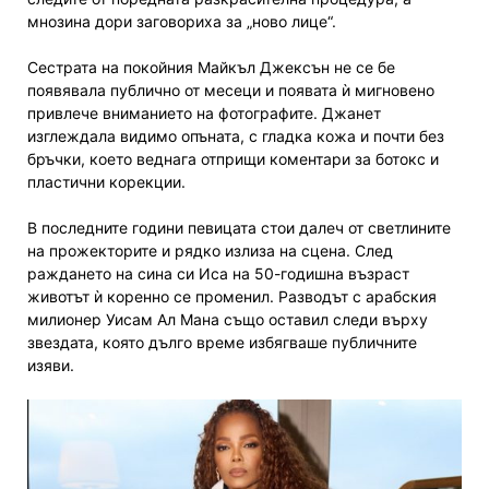
мнозина дори заговориха за „ново лице“.
Сестрата на покойния Майкъл Джексън не се бе
появявала публично от месеци и появата ѝ мигновено
привлече вниманието на фотографите. Джанет
изглеждала видимо опъната, с гладка кожа и почти без
бръчки, което веднага отприщи коментари за ботокс и
пластични корекции.
В последните години певицата стои далеч от светлините
на прожекторите и рядко излиза на сцена. След
раждането на сина си Иса на 50-годишна възраст
животът ѝ коренно се променил. Разводът с арабския
милионер Уисам Ал Мана също оставил следи върху
звездата, която дълго време избягваше публичните
изяви.