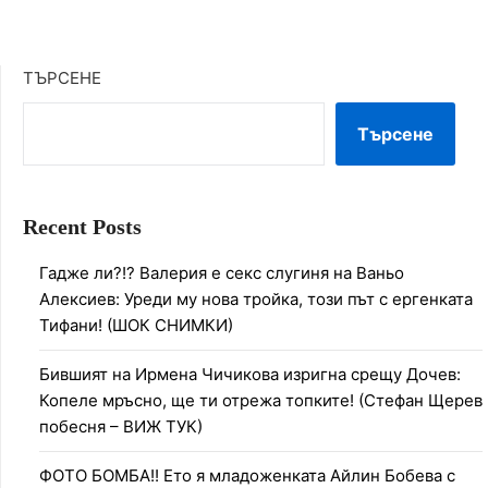
ТЪРСЕНЕ
Търсене
Recent Posts
Гадже ли?!? Валерия е секс слугиня на Ваньо
Алексиев: Уреди му нова тройка, този път с ергенката
Тифани! (ШОК СНИМКИ)
Бившият на Ирмена Чичикова изригна срещу Дочев:
Копеле мръсно, ще ти отрежа топките! (Стефан Щерев
побесня – ВИЖ ТУК)
ФОТО БОМБА!! Ето я младоженката Айлин Бобева с