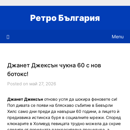
Skip
to
Ретро България
content
Menu
Джанет Джексън чукна 60 с нов
ботокс!
Posted on май 27, 2026
Джанет Джексън
отново успя да шокира феновете си!
Поп дивата се появи на бляскаво събитие в Бевърли
Хилс само дни преди да навърши 60 години, а лицето ѝ
предизвика истинска буря в социалните мрежи. Според
клюкарите в Холивуд певицата трудно можела да скрие
следите от поредната разкрасителна процедура, а