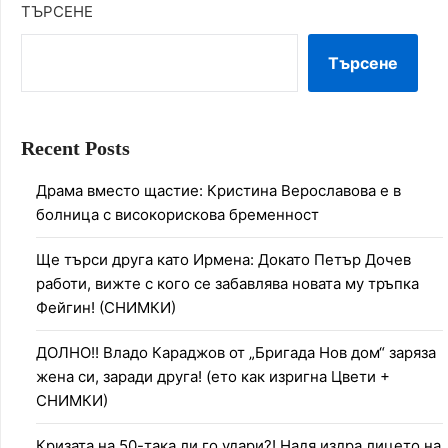
ТЪРСЕНЕ
Търсене
Recent Posts
Драма вместо щастие: Кристина Верославова е в
болница с високорискова бременност
Ще търси друга като Ирмена: Докато Петър Дочев
работи, вижте с кого се забавлява новата му тръпка
Фейгин! (СНИМКИ)
ДОЛНО!! Владо Караджов от „Бригада Нов дом“ заряза
жена си, заради друга! (ето как изригна Цвети +
СНИМКИ)
Кризата на 50-така ли го удари?! Надя издра лицето на