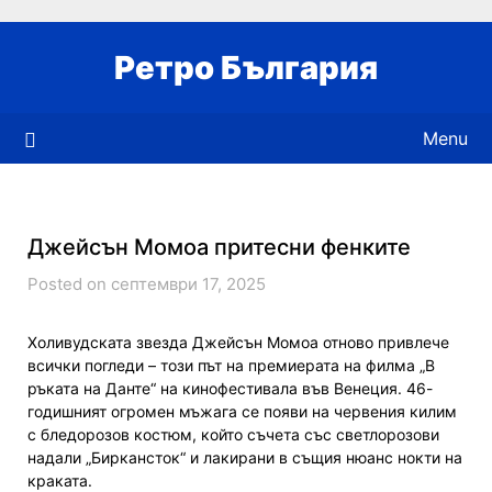
Skip
to
Ретро България
content
Menu
Джейсън Момоа притесни фенките
Posted on септември 17, 2025
Холивудската звезда Джейсън Момоа отново привлече
всички погледи – този път на премиерата на филма „В
ръката на Данте“ на кинофестивала във Венеция. 46-
годишният огромен мъжага се появи на червения килим
с бледорозов костюм, който съчета със светлорозови
надали „Биркансток“ и лакирани в същия нюанс нокти на
краката.