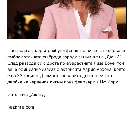
През юли актьорът разбуни феновете си, когато обръсна
емблематичната си брада заради снимките на „Дюн 3“.
След развода си с доста по-възрастната Лиза Боне, той
вече официално излиза с актрисата Адрия Архона, която
е на 33 години. Двамата направиха дебюта си като
двойка на червения килим през февруари в Ню Йорк.
Източник: „Уикенд“
Razkritia.com