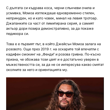
С дългата си къдрава коса, черни слънчеви очила и
усмивка, Момоа изглеждаше едновременно стилен,
непринуден, но и като човек, минал на левия тротоар.
Джапанките са част от лимитирана серия, а самият
актьор дори позира демонстративно, за да покаже
педикюра си.
Това е е първият път, в който Джейсън Момоа залага на
розовото. Още през 2019 г. на оскарите той впечатли с
кадифен смокинг на „Фенди“ и розова гривна. По-късно
призна, че обожава този цвят и е достатъчно уверен в
мъжествеността си, за да не се интересува какво смятат
околните за него и ориентацията му.