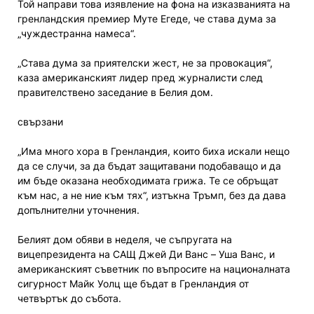
Той направи това изявление на фона на изказванията на
гренландския премиер Муте Егеде, че става дума за
„чуждестранна намеса“.
„Става дума за приятелски жест, не за провокация“,
каза американският лидер пред журналисти след
правителствено заседание в Белия дом.
свързани
„Има много хора в Гренландия, които биха искали нещо
да се случи, за да бъдат защитавани подобаващо и да
им бъде оказана необходимата грижа. Те се обръщат
към нас, а не ние към тях“, изтъкна Тръмп, без да дава
допълнителни уточнения.
Белият дом обяви в неделя, че съпругата на
вицепрезидента на САЩ Джей Ди Ванс – Уша Ванс, и
американският съветник по въпросите на националната
сигурност Майк Уолц ще бъдат в Гренландия от
четвъртък до събота.