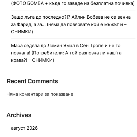
(ФОТО БОМБА + къде го заведе на безплатна почивка)
Защо лъга до последно?!? Айлин Бобева не се венча
за Фарид, а за… (няма да повярвате кой е мъжът й –
СНИМКИ)
Мара седяла до Ламин Ямал в Сен Тропе и не го
познала! (Потребители: А той разпозна ли наш’та
крава?! – СНИМКИ)
Recent Comments
Няма коментари за показване.
Archives
август 2026