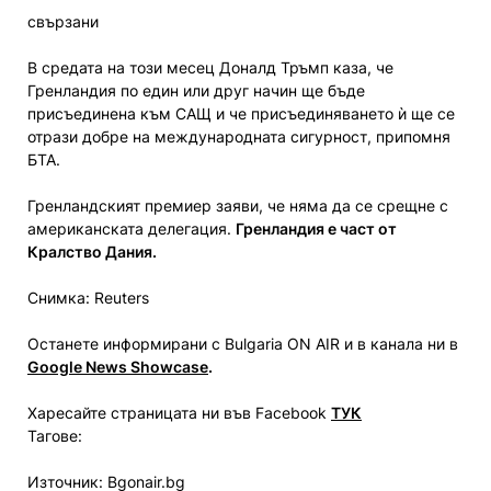
свързани
В средата на този месец Доналд Тръмп каза, че
Гренландия по един или друг начин ще бъде
присъединена към САЩ и че присъединяването ѝ ще се
отрази добре на международната сигурност, припомня
БТА.
Гренландският премиер заяви, че няма да се срещне с
американската делегация.
Гренландия е част от
Кралство Дания.
Снимка: Reuters
Останете информирани с Bulgaria ON AIR и в канала ни в
Google News Showcase
.
Харесайте страницата ни във Facebook
ТУК
Тагове:
Източник: Bgonair.bg