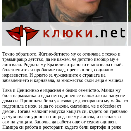
Точно обратното. Житие-битието му се отличава с тежко и
травмиращо детство, да не кажем, че детство изобщо му е
липсвало. Родната му Бразилия отрано го е запознала с най-
болезнените си проблеми: глад, престъпност, социално
неравенство. И докато за чужденците е страната на
забавлението и карнавала, за множество свои деца е мащеха.
Така и Денисиньо е израснал е бедно семейство. Майка му
била наркоманка и едва петгодишен се наложило да напусне
дома си. Причината била ужасяваща: дрогираната му майка го
подгонила с нож, за да го заколи, смятайки, че е обсебен от
демон. Тогава малкият напуска къщата си, където би трябвало
да чувства сигурност и нищо да не му липсва, и се спасява
сам на улицата. Започва да работи още от седемгодишен.
Намира си работа в ресторант, където бели картофи и реже