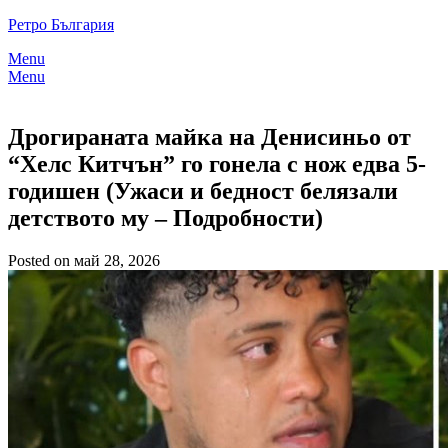
Skip
Ретро България
to
Menu
content
Menu
Дрогираната майка на Денисиньо от
“Хелс Китчън” го гонела с нож едва 5-
годишен (Ужаси и бедност белязали
детството му – Подробности)
Posted on май 28, 2026