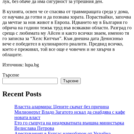
лук, без обаче да има сигурност за утрешния ден.
В кухнята, освен че се спасява от травмиращата среда у дома,
се научава да готви и да познава хората. Пораствайки, започва
да мечтае за нов живот в Европа. Идването му в България го
обрича на години тежък труд във всякакви области. Разград го
среща с любимата му Айсен и както всички знаем, именно тя
го записва за “Хелс Китчън”. Към днешна дата Денисиньо
вече е победител в кулинарното риалити. Предвид всичко,
което е преживял, той все още е човечен и не хвърчи в
облаците.
Източник: lupa.bg
Търсене
Търсене
Recent Posts
Властта алармира: Цените скачат без причина
Милионерът Владо Загатото искал да снабдява с кафе
новата власт
Ето го съпруга на неадекватната външна министърка
Велислава Петрова
Арестуваният в Бургас наркобарон от Украйна