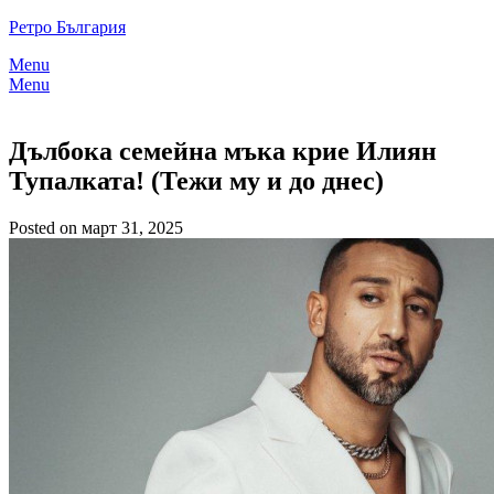
Skip
Ретро България
to
Menu
content
Menu
Дълбока семейна мъка крие Илиян
Тупалката! (Тежи му и до днес)
Posted on март 31, 2025