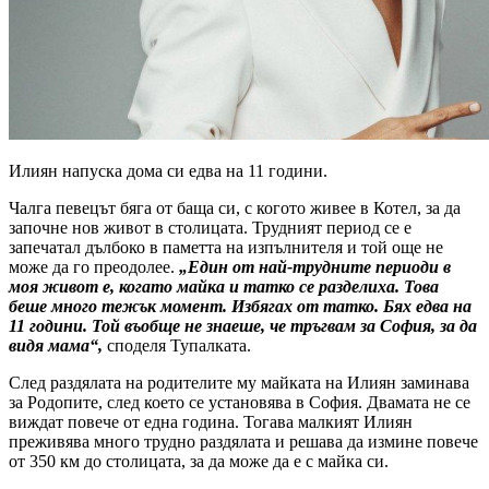
Илиян напуска дома си едва на 11 години.
Чалга певецът бяга от баща си, с когото живее в Котел, за да
започне нов живот в столицата. Трудният период се е
запечатал дълбоко в паметта на изпълнителя и той още не
може да го преодолее.
„Един от най-трудните периоди в
моя живот е, когато майка и татко се разделиха. Това
беше много тежък момент. Избягах от татко. Бях едва на
11 години. Той въобще не знаеше, че тръгвам за София, за да
видя мама“,
споделя Тупалката.
След раздялата на родителите му майката на Илиян заминава
за Родопите, след което се установява в София. Двамата не се
виждат повече от една година. Тогава малкият Илиян
преживява много трудно раздялата и решава да измине повече
от 350 км до столицата, за да може да е с майка си.