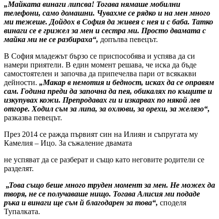
„Майката винаги липсва! Тогава нямаше мобилни
телефони, само домашни. Чувахме се рядко и на мен много
ми тежеше. Дойдох в София да живея с нея и с баба. Татко
винаги се е грижел за мен и сестра ми. Просто двамата с
майка ми не се разбираха“,
допълва певецът.
В София младежът бързо се приспособява и успява да си
намери приятели. В един момент решава, че иска да бъде
самостоятелен и започва да припечелва пари от всякакви
дейности.
„Макар в немотия и бедност, исках да се оправям
сам. Година преди да започна да пея, обикалях по къщите и
изкупувах кожи. Препродавах ги и изкарвах по някой лев
отгоре. Ходил съм за липа, за охлюви, за орехи, за желязо“,
разказва певецът.
През 2014 се ражда първият син на Илиян и съпругата му
Камелия – Ицо. За съжаление двамата
не успяват да се разберат и също като неговите родители се
разделят.
„Това също беше много труден момент за мен. Не можех да
творя, не се получаваше нищо. Тогава Алисия ми подаде
ръка и винаги ще съм й благодарен за това“,
споделя
Тупалката.