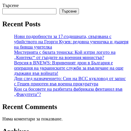
Търсене
Търсене
Recent Posts
Нови подробности за 17-годишната, свързвана с
убийството на Георги Кузев: редовна ученичка и дъщеря
на бивша учителка
Мистерията с бялата тениска: Кой изтри логото на
„Кинтекс“ от гърдите на военния министър?
Версия в BNEWS: Взривеният дрон в България е
операция на украинските служби за въвличане на още
държави във войната!
Дни след назначението: Син на ВСС кукловод от запис
с Гешев приютен във военна прокуратура
Кои са босовете на разбитата фабриказа фентанил във
„Факултета”?
Recent Comments
Няма коментари за показване.