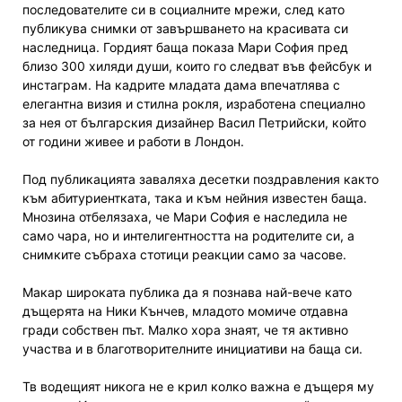
последователите си в социалните мрежи, след като
публикува снимки от завършването на красивата си
наследница. Гордият баща показа Мари София пред
близо 300 хиляди души, които го следват във фейсбук и
инстаграм. На кадрите младата дама впечатлява с
елегантна визия и стилна рокля, изработена специално
за нея от българския дизайнер Васил Петрийски, който
от години живее и работи в Лондон.
Под публикацията заваляха десетки поздравления както
към абитуриентката, така и към нейния известен баща.
Мнозина отбелязаха, че Мари София е наследила не
само чара, но и интелигентността на родителите си, а
снимките събраха стотици реакции само за часове.
Макар широката публика да я познава най-вече като
дъщерята на Ники Кънчев, младото момиче отдавна
гради собствен път. Малко хора знаят, че тя активно
участва и в благотворителните инициативи на баща си.
Тв водещият никога не е крил колко важна е дъщеря му