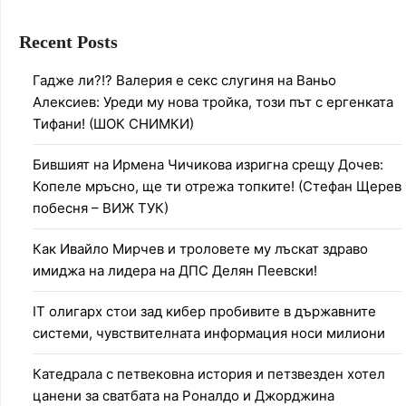
Recent Posts
Гадже ли?!? Валерия е секс слугиня на Ваньо
Алексиев: Уреди му нова тройка, този път с ергенката
Тифани! (ШОК СНИМКИ)
Бившият на Ирмена Чичикова изригна срещу Дочев:
Копеле мръсно, ще ти отрежа топките! (Стефан Щерев
побесня – ВИЖ ТУК)
Как Ивайло Мирчев и троловете му лъскат здраво
имиджа на лидера на ДПС Делян Пеевски!
IT олигарх стои зад кибер пробивите в държавните
системи, чувствителната информация носи милиони
Катедрала с петвековна история и петзвезден хотел
цанени за сватбата на Роналдо и Джорджина