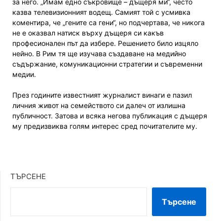
за него. „Имам едно съкровище – дъщеря ми“, често
казва телевизионният водещ. Самият той с усмивка
коментира, че „гените са гени“, но подчертава, че никога
не е оказвал натиск върху дъщеря си какъв
професионален път да избере. Решението било изцяло
нейно. В Рим тя ще изучава създаване на медийно
съдържание, комуникационни стратегии и съвременни
медии.
През годините известният журналист винаги е пазил
личния живот на семейството си далеч от излишна
публичност. Затова и всяка негова публикация с дъщеря
му предизвиква голям интерес сред почитателите му.
ТЪРСЕНЕ
Търсене