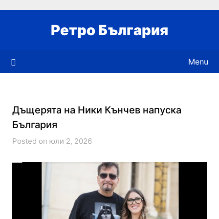
Skip
to
Ретро България
content
Menu
Дъщерята на Ники Кънчев напуска
България
Posted on юли 2, 2026