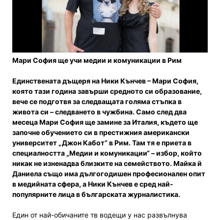
Мари София ще учи медии и комуникации в Рим
Единствената дъщеря на Ники Кънчев – Мари София,
която тази година завърши средното си образование,
вече се подготвя за следващата голяма стъпка в
живота си – следването в чужбина. Само след два
месеца Мари София ще замине за Италия, където ще
започне обучението си в престижния американски
университет „Джон Кабот“ в Рим. Там тя е приета в
специалността „Медии и комуникации“ – избор, който
никак не изненадва близките на семейството. Майка й
Даниела също има дългогодишен професионален опит
в медийната сфера, а Ники Кънчев е сред най-
популярните лица в българската журналистика.
Един от най-обичаните тв водещи у нас развълнува