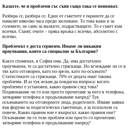
Казахте, че и проблеми със съня също така се появяват.
Разбира се, разбира се. Един от съветите е екраните да се
намалят няколко часа преди заспиване. То това важи и за
големите, не само за малките, подрастващите. То е съвет към
всички. Сънят, очите – пряка връзка с всичко, абсолютно с
всичко.
Проблемът е доста сериозен. Имаме ли някакви
проучвания, които са специално за България?
Както споменах, в София има. Да, има достатъчно
проучвания, те са достатъчно стряскащи. Но вглеждаме ли се в
тях като отговорни, като по-зрели, като по-осъзнати?
Статистиките са стряскащи. 70% от децата имат такива
проблеми. И аз тук искам да повдигна въпроса: когато
проблемът е установен, какво правим след това?
Подминаваме ли го или просто прочитаме за него в телефона,
затваряме телефона и продължаваме напред? Тук
осъзнаването на отговорните лица, родителите. Имаме заявки
във форума за педагогически съветници, а за психолози са
повече. Какво правим ние е въпросът, какво правим ние?
Осъзнаваме ли го този проблем или просто го прочитаме,
затваряме телефона и продължаваме напред?