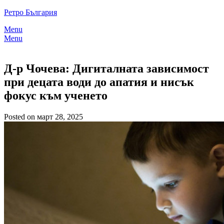
Skip
Ретро България
to
Menu
content
Menu
Д-р Чочева: Дигиталната зависимост
при децата води до апатия и нисък
фокус към ученето
Posted on март 28, 2025