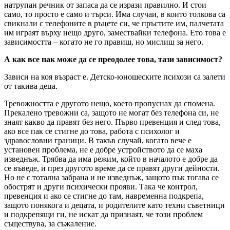
натрупан речник от запаса да се изрази правилно. И стои
само, то просто е само и търси. Има случаи, в които толкова са
свикнали с телефоните в ръцете си, че пръстите им, палчетата
им играят върху нещо друго, замествайки телефона. Ето това е
зависимостта – когато не го правиш, но мислиш за него.
А как все пак може да се преодолее това, тази зависимост?
Зависи на коя възраст е. Детско-юношеските психози са залети
от такива деца.
Тревожността е другото нещо, което пропуснах да спомена.
Прекалено тревожни са, защото не могат без телефона си, не
знаят какво да правят без него. Първо превенция и след това,
ако все пак се стигне до това, работа с психолог и
здравословни граници. В такъв случай, когато вече е
установен проблема, не е добре устройството да се маха
изведнъж. Трябва да има режим, който в началото е добре да
се въведе, и през другото време да се правят други дейности.
Но не с тотална забрана и не изведнъж, защото пък тогава се
обострят и други психически прояви. Така че контрол,
превенция и ако се стигне до там, навременна подкрепа,
защото понякога и децата, и родителите като техни съветници
и подкрепящи ги, не искат да признаят, че този проблем
съществува, за съжаление.