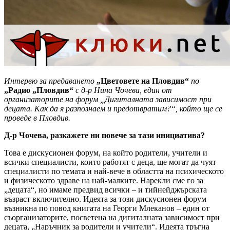
Интервю за предаването
„Цветовете на Пловдив“
по
„Радио „Пловдив“
с д-р Нина Чочева, един от
организаторите на форум „Дигиталната зависимост при
децата. Как да я разпознаем и предотвратим?“, който ще се
проведе в Пловдив.
Д-р Чочева, разкажете ни повече за тази инициатива?
Това е дискусионен форум, на който родители, учители и
всички специалисти, които работят с деца, ще могат да чуят
специалисти по темата и най-вече в областта на психическото
и физическото здраве на най-малките. Нарекли сме го за
„децата“, но имаме предвид всички – и тийнейджърската
възраст включително. Идеята за този дискусионен форум
възникна по повод книгата на Георги Млеканов – един от
съорганизаторите, посветена на дигиталната зависимост при
децата, „Наръчник за родители и учители“. Идеята тръгна