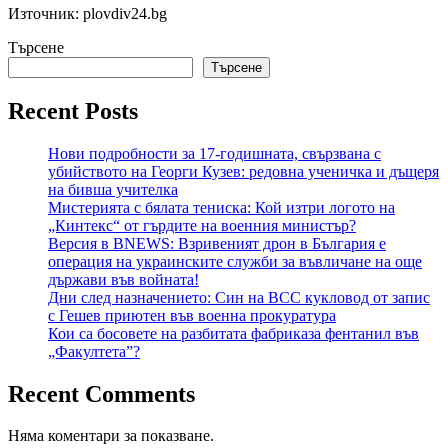
Източник: plovdiv24.bg
Търсене
Търсене
Recent Posts
Нови подробности за 17-годишната, свързвана с
убийството на Георги Кузев: редовна ученичка и дъщеря
на бивша учителка
Мистерията с бялата тениска: Кой изтри логото на
„Кинтекс“ от гърдите на военния министър?
Версия в BNEWS: Взривеният дрон в България е
операция на украинските служби за въвличане на още
държави във войната!
Дни след назначението: Син на ВСС кукловод от запис
с Гешев приютен във военна прокуратура
Кои са босовете на разбитата фабриказа фентанил във
„Факултета”?
Recent Comments
Няма коментари за показване.