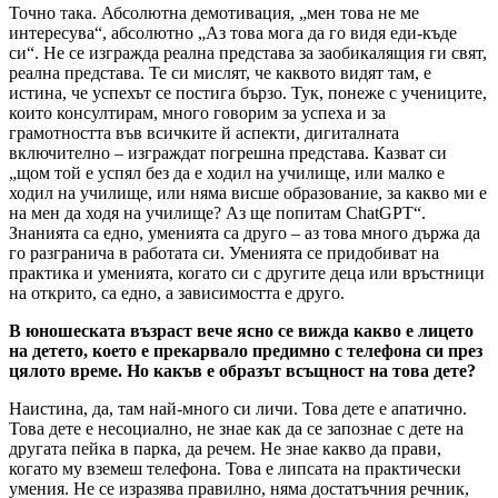
Точно така. Абсолютна демотивация, „мен това не ме
интересува“, абсолютно „Аз това мога да го видя еди-къде
си“. Не се изгражда реална представа за заобикалящия ги свят,
реална представа. Те си мислят, че каквото видят там, е
истина, че успехът се постига бързо. Тук, понеже с учениците,
които консултирам, много говорим за успеха и за
грамотността във всичките й аспекти, дигиталната
включително – изграждат погрешна представа. Казват си
„щом той е успял без да е ходил на училище, или малко е
ходил на училище, или няма висше образование, за какво ми е
на мен да ходя на училище? Аз ще попитам ChatGPT“.
Знанията са едно, уменията са друго – аз това много държа да
го разгранича в работата си. Уменията се придобиват на
практика и уменията, когато си с другите деца или връстници
на открито, са едно, а зависимостта е друго.
В юношеската възраст вече ясно се вижда какво е лицето
на детето, което е прекарвало предимно с телефона си през
цялото време. Но какъв е образът всъщност на това дете?
Наистина, да, там най-много си личи. Това дете е апатично.
Това дете е несоциално, не знае как да се запознае с дете на
другата пейка в парка, да речем. Не знае какво да прави,
когато му вземеш телефона. Това е липсата на практически
умения. Не се изразява правилно, няма достатъчния речник,