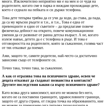
много. Изключително неприятно ми е на мен и се чудя на
родителите, когато сме в парка и виждам прохождащо дете,
което е седнало на пейката и си държи телефона.
Това дете тепърва трябва да се учи да ходи, да става, да пада,
да са му мръсни ръцете и т.н., и т.н., Това е една от
превенциите и един от съветите – да предлагаме повече
физическа дейност на открито, повече комуникационни
умения да се развиват от ранна детска възраст. А не, когато
излезе навън, детето да е с телефона в ръце. И това е
отговорността на родителите, която за съжаление, голяма част
от тях отказват да поемат.
Ами, защото те, самите родители, най-често са достатъчно
зависими също от телефоните си.
Точно така, точно така, за съжаление.
А как се отразява това на психичното здраве, освен че
децата отказват да създават познанства и контакти?
Другите последствия какви са върху психичното здраве?
Като всяка друга зависимост, когато не можеш без него,
когато не са поставени границите, здравословните граници,
защото от друга страна, от гледна точка на образованието, ние
не можем да премахнем сега тепърва технологиите в