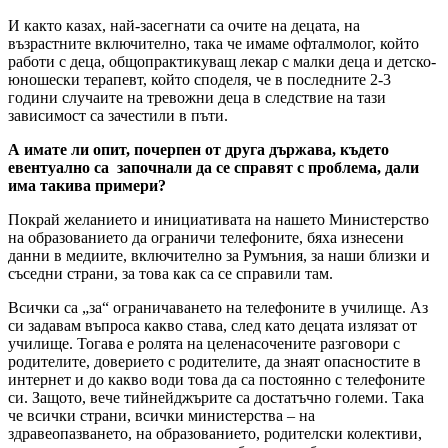
И както казах, най-засегнати са очите на децата, на
възрастните включително, така че имаме офталмолог, който
работи с деца, общопрактикуващ лекар с малки деца и детско-
юношески терапевт, който споделя, че в последните 2-3
години случаите на тревожни деца в следствие на тази
зависимост са зачестили в пъти.
А имате ли опит, почерпен от друга държава, където
евентуално са започнали да се справят с проблема, дали
има такива примери?
Покрай желанието и инициативата на нашето Министерство
на образованието да ограничи телефоните, бяха изнесени
данни в медиите, включително за Румъния, за наши близки и
съседни страни, за това как са се справили там.
Всички са „за“ ограничаването на телефоните в училище. Аз
си задавам въпроса какво става, след като децата излязат от
училище. Тогава е ролята на целенасочените разговори с
родителите, доверието с родителите, да знаят опасностите в
интернет и до какво води това да са постоянно с телефоните
си. Защото, вече тийнейджърите са достатъчно големи. Така
че всички страни, всички министерства – на
здравеопазването, на образованието, родителски колективи,