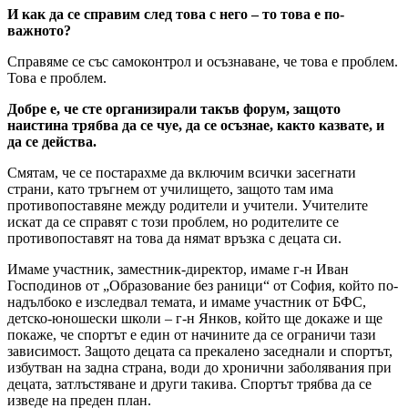
И как да се справим след това с него – то това е по-
важното?
Справяме се със самоконтрол и осъзнаване, че това е проблем.
Това е проблем.
Добре е, че сте организирали такъв форум, защото
наистина трябва да се чуе, да се осъзнае, както казвате, и
да се действа.
Смятам, че се постарахме да включим всички засегнати
страни, като тръгнем от училището, защото там има
противопоставяне между родители и учители. Учителите
искат да се справят с този проблем, но родителите се
противопоставят на това да нямат връзка с децата си.
Имаме участник, заместник-директор, имаме г-н Иван
Господинов от „Образование без раници“ от София, който по-
надълбоко е изследвал темата, и имаме участник от БФС,
детско-юношески школи – г-н Янков, който ще докаже и ще
покаже, че спортът е един от начините да се ограничи тази
зависимост. Защото децата са прекалено заседнали и спортът,
избутван на задна страна, води до хронични заболявания при
децата, затлъстяване и други такива. Спортът трябва да се
изведе на преден план.