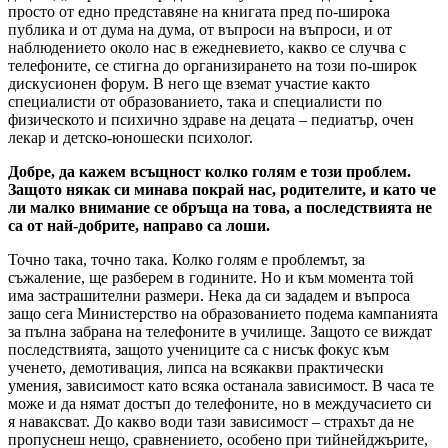
просто от едно представяне на книгата пред по-широка
публика и от дума на дума, от въпроси на въпроси, и от
наблюдението около нас в ежедневието, какво се случва с
телефоните, се стигна до организирането на този по-широк
дискусионен форум. В него ще вземат участие както
специалисти от образованието, така и специалисти по
физическото и психично здраве на децата – педиатър, очен
лекар и детско-юношески психолог.
Добре, да кажем всъщност колко голям е този проблем.
Защото някак си минава покрай нас, родителите, и като че
ли малко внимание се обръща на това, а последствията не
са от най-добрите, направо са лоши.
Точно така, точно така. Колко голям е проблемът, за
съжаление, ще разберем в годините. Но и към момента той
има застрашителни размери. Нека да си зададем и въпроса
защо сега Министерство на образованието подема кампанията
за пълна забрана на телефоните в училище. Защото се виждат
последствията, защото учениците са с нисък фокус към
ученето, демотивация, липса на всякакви практически
умения, зависимост като всяка останала зависимост. В часа те
може и да нямат достъп до телефоните, но в междучасието си
я наваксват. До какво води тази зависимост – страхът да не
пропуснеш нещо, сравнението, особено при тийнейджърите,