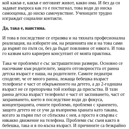
кой какъв е, какъв е неговият живот, какво има. И без да си
задават въпроса как го е постигнал, това води до ниска
самооценка, до ниско самочувствие. Учениците трудно
изграждат социални контакти.
Да, така е, наистина.
И това в последствие се отразява и на тяхната професионална
реализация, на изборите им, на решенията им и на това сами
да вървят по пътя си, без да бъдат повлияни от някого. И това
го казвам като кариерен консултант от моята практика.
Така че проблемът е със застрашителни размери. Основно се
насочваме към родителите, защото отговорността от ранна
детска възраст е наша, на родителите. Самите педиатри
споделят, че от много ранна, лежаща бебешка възраст
телефонът е част от обкръжението на детето, а до 2-годишна
възраст не се препоръчва той изобщо да присъства. В тази
ранна детска възраст телефонът е част от заспиването, част от
захранването, което в последствие води до фокуса,
концентрацията, очните проблеми, проблеми с храненето,
защото детето не се учи да възприема храната като такава,
когато за първи път се сблъсква с нея, а просто я свързва с
някакво движение на телефона. Проблеми със съня както в
бебешка, така и в по-късна възраст. И причините са безкрайно