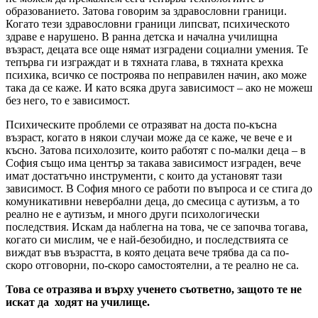
образованието. Затова говорим за здравословни граници.
Когато тези здравословни граници липсват, психическото
здраве е нарушено. В ранна детска и начална училищна
възраст, децата все още нямат изградени социални умения. Те
тепърва ги изграждат и в тяхната глава, в тяхната крехка
психика, всичко се построява по неправилен начин, ако може
така да се каже. И като всяка друга зависимост – ако не можеш
без него, то е зависимост.
Психическите проблеми се отразяват на доста по-късна
възраст, когато в някои случаи може да се каже, че вече е и
късно. Затова психолозите, които работят с по-малки деца – в
София също има център за такава зависимост изграден, вече
имат достатъчно инструменти, с които да установят тази
зависимост. В София много се работи по въпроса и се стига до
комуникативни невербални деца, до смесица с аутизъм, а то
реално не е аутизъм, и много други психологически
последствия. Искам да наблегна на това, че се започва тогава,
когато си мислим, че е най-безобидно, и последствията се
виждат във възрастта, в която децата вече трябва да са по-
скоро отговорни, по-скоро самостоятелни, а те реално не са.
Това се отразява и върху ученето съответно, защото те не
искат да ходят на училище.