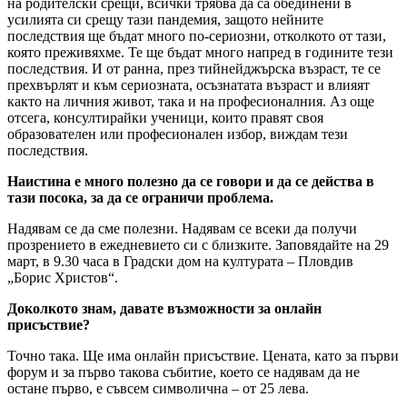
на родителски срещи, всички трябва да са обединени в
усилията си срещу тази пандемия, защото нейните
последствия ще бъдат много по-сериозни, отколкото от тази,
която преживяхме. Те ще бъдат много напред в годините тези
последствия. И от ранна, през тийнейджърска възраст, те се
прехвърлят и към сериозната, осъзнатата възраст и влияят
както на личния живот, така и на професионалния. Аз още
отсега, консултирайки ученици, които правят своя
образователен или професионален избор, виждам тези
последствия.
Наистина е много полезно да се говори и да се действа в
тази посока, за да се ограничи проблема.
Надявам се да сме полезни. Надявам се всеки да получи
прозрението в ежедневието си с близките. Заповядайте на 29
март, в 9.30 часа в Градски дом на културата – Пловдив
„Борис Христов“.
Доколкото знам, давате възможности за онлайн
присъствие?
Точно така. Ще има онлайн присъствие. Цената, като за първи
форум и за първо такова събитие, което се надявам да не
остане първо, е съвсем символична – от 25 лева.