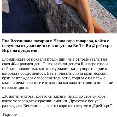
Ева Веселинова похарчи в Черна гора хонорара, който е
получила от участието си в шоуто на Би Ти Ви „Трейтърс:
Игра на предатели”.
Блондинката се похвали преди дни, че е отпразнувала там
своя 40-и рожден ден. С нея са били децата й, а вероятно и
нейната половинка, когото журналистката упорито крие от
широката общественост. Ева е плавала с яхта край морския
бряг, разглеждала е забележителности, ходила е на плаж с
мъжа и децата си и се е отдала на наслада от живота по време
на ваканцията.
„Животът е хубав, когато си здрав и имаш до себе си хора,
които те зареждат с красиви емоции. Другото е бонус!”,
разсъждава Веселинова, която скоро ще гледаме в „Трейтърс”.
Търсене