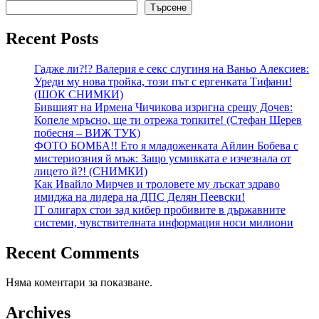
Търсене
Recent Posts
Гадже ли?!? Валерия е секс слугиня на Ваньо Алексиев:
Уреди му нова тройка, този път с ергенката Тифани!
(ШОК СНИМКИ)
Бившият на Ирмена Чичикова изригна срещу Дочев:
Копеле мръсно, ще ти отрежа топките! (Стефан Щерев
побесня – ВИЖ ТУК)
ФОТО БОМБА!! Ето я младоженката Айлин Бобева с
мистериозния й мъж: Защо усмивката е изчезнала от
лицето й?! (СНИМКИ)
Как Ивайло Мирчев и троловете му лъскат здраво
имиджа на лидера на ДПС Делян Пеевски!
IT олигарх стои зад кибер пробивите в държавните
системи, чувствителната информация носи милиони
Recent Comments
Няма коментари за показване.
Archives