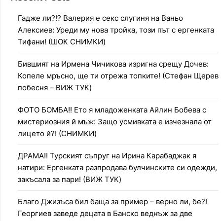
Гадже ли?!? Валерия е секс слугиня на Ваньо
Алексиев: Уреди му нова тройка, този път с ергенката
Тифани! (ШОК СНИМКИ)
Бившият на Ирмена Чичикова изригна срещу Дочев:
Копеле мръсно, ще ти отрежа топките! (Стефан Щерев
побесня – ВИЖ ТУК)
ФОТО БОМБА!! Ето я младоженката Айлин Бобева с
мистериозния й мъж: Защо усмивката е изчезнала от
лицето й?! (СНИМКИ)
ДРАМА!! Турският съпруг на Ирина Карабаджак я
натири: Ергенката разпродава булчинските си одежди,
закъсала за пари! (ВИЖ ТУК)
Благо Джизъса бил баща за пример – верно ли, бе?!
Георгиев заведе децата в Банско веднъж за две