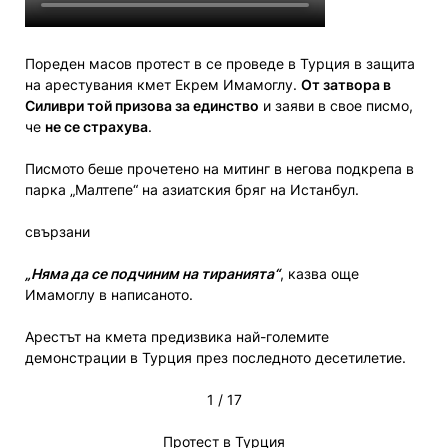
Пореден масов протест в се проведе в Турция в защита
на арестувания кмет Екрем Имамоглу.
От затвора в
Силиври той призова за единство
и заяви в свое писмо,
че
не се страхува
.
Писмото беше прочетено на митинг в негова подкрепа в
парка „Малтепе“ на азиатския бряг на Истанбул.
свързани
„Няма да се подчиним на тиранията“
, казва още
Имамоглу в написаното.
Арестът на кмета предизвика най-големите
демонстрации в Турция през последното десетилетие.
1
/
17
Протест в Турция