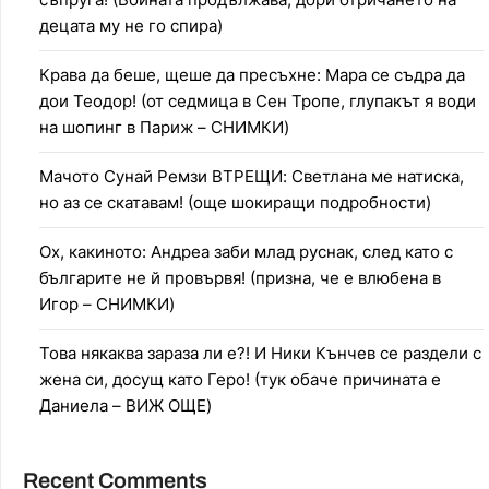
децата му не го спира)
Крава да беше, щеше да пресъхне: Мара се съдра да
дои Теодор! (от седмица в Сен Тропе, глупакът я води
на шопинг в Париж – СНИМКИ)
Мачото Сунай Ремзи ВТРЕЩИ: Светлана ме натиска,
но аз се скатавам! (още шокиращи подробности)
Ох, какиното: Андреа заби млад руснак, след като с
българите не й провървя! (призна, че е влюбена в
Игор – СНИМКИ)
Това някаква зараза ли е?! И Ники Кънчев се раздели с
жена си, досущ като Геро! (тук обаче причината е
Даниела – ВИЖ ОЩЕ)
Recent Comments